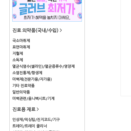
진료 의약품(국내/수입)
>
국소마취제
표면마취제
지혈제
소독제
멸균식염수(셀라인)/멸균증류수/영양제
소염진통제/항생제
미백제(전문가용/자가용)
기타 진료약품
일반의약품
미백관련/옴니백시트/기계
진료용 재료
>
인상재/믹싱팁/진지코드/기구
트레이/트레이 클리너