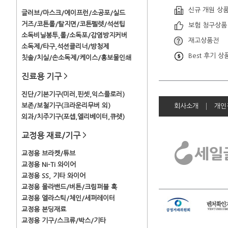
신규 개원 상
글러브/마스크/에이프런/소공포/실드
거즈/코튼롤/탈지면/코튼펠렛/석션팁
보험 청구상품
소독비닐봉투,롤/소독포/감염방지커버
재고상품전
소독제/타구,석션클리너/방청제
Best 후기 상
칫솔/치실/손소독제/케이스/홍보물인쇄
진료용 기구
>
진단/기본기구(미러,핀셋,익스플로러)
보존/보철기구(크라운리무버 외)
회사소개
개인
외과/치주기구(포셉,엘리베이터,큐렛)
교정용 재료/기구
>
교정용 브라켓/튜브
교정용 Ni-Ti 와이어
교정용 SS, 기타 와이어
교정용 몰라밴드/버튼/크림퍼블 훅
교정용 엘라스틱/체인/세퍼레이터
교정용 본딩재료
교정용 기구/스크류/박스/기타