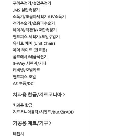
구취측정기/설압측정기
JMS 설압측정기
소독기/초음파세척기/UV소독기
전기수술기/초음파수술기
레이저/턱관절/교합측정기
핸드피스 세척기/오일주입기
유니트 체어 (Unit Chair)
체어 라이트 (진료등)
콤프레샤/배큠석션기
3-Way 시린지/기타
캐비넷/모빌카트
핸드피스 오일
AS 부품/DCI
치과용 합금/지르코니아
>
치과용 합금
지르코니아블럭/시멘트/Bur/ZirADD
기공용 재료/기구
>
레진치