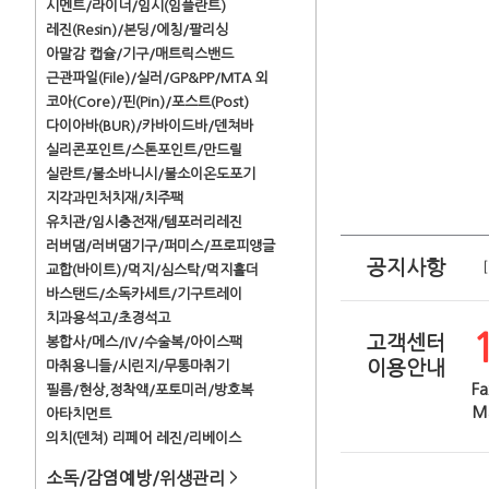
시멘트/라이너/임시(임플란트)
레진(Resin)/본딩/에칭/팔리싱
아말감 캡슐/기구/매트릭스밴드
근관파일(File)/실러/GP&PP/MTA 외
코아(Core)/핀(Pin)/포스트(Post)
다이아바(BUR)/카바이드바/덴쳐바
실리콘포인트/스톤포인트/만드릴
실란트/불소바니시/불소이온도포기
지각과민처치재/치주팩
유치관/임시충전재/템포러리레진
러버댐/러버댐기구/퍼미스/프로피앵글
공지사항
교합(바이트)/먹지/심스탁/먹지홀더
바스탠드/소독카세트/기구트레이
치과용석고/초경석고
고객센터
봉합사/메스/IV/수술복/아이스팩
이용안내
마취용니들/시린지/무통마취기
Fa
필름/현상,정착액/포토미러/방호복
Ma
아타치먼트
의치(덴쳐) 리페어 레진/리베이스
소독/감염예방/위생관리
>