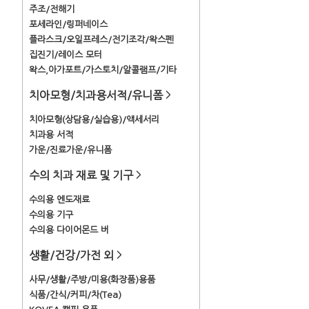
주조/전해기
포세라인/링퍼네이스
플라스크/오일프레스/전기조각/왁스펜
집진기/레이스 모터
왁스,아가포트/가스토치/알콜램프/기타
치아모형/치과용서적/유니폼
>
치아모형(상담용/실습용)/액세서리
치과용 서적
가운/진료가운/유니폼
수의 치과 재료 및 기구
>
수의용 엔도재료
수의용 기구
수의용 다이어몬드 버
생활/건강/가전 외
>
사무/생활/주방/미용(화장품)용품
식품/간식/커피/차(Tea)