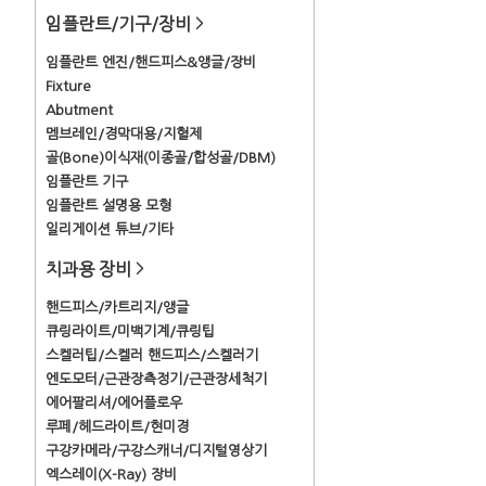
임플란트/기구/장비
>
임플란트 엔진/핸드피스&앵글/장비
Fixture
Abutment
멤브레인/경막대용/지혈제
골(Bone)이식재(이종골/합성골/DBM)
임플란트 기구
임플란트 설명용 모형
일리게이션 튜브/기타
치과용 장비
>
핸드피스/카트리지/앵글
큐링라이트/미백기계/큐링팁
스켈러팁/스켈러 핸드피스/스켈러기
엔도모터/근관장측정기/근관장세척기
에어팔리셔/에어플로우
루페/헤드라이트/현미경
구강카메라/구강스캐너/디지털영상기
엑스레이(X-Ray) 장비