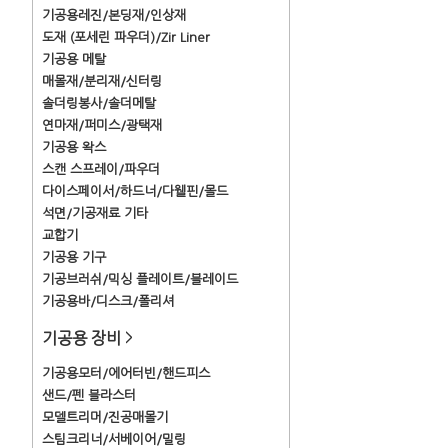
기공용레진/본딩재/인상재
도재 (포세린 파우더)/Zir Liner
기공용 메탈
매몰재/분리재/신터링
솔더링봉사/솔더메탈
연마재/퍼미스/광택재
기공용 왁스
스캔 스프레이/파우더
다이스페이서/하드너/다웰핀/몰드
석면/기공재료 기타
교합기
기공용 기구
기공브러쉬/믹싱 플레이트/블레이드
기공용바/디스크/폴리셔
기공용 장비
>
기공용모터/에어터빈/핸드피스
샌드/펜 블라스터
모델트리머/진공매몰기
스팀크리너/서베이어/밀링