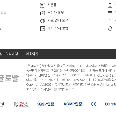
품
사은품
 목록
무이자 할부
카드 결제 오류
품
캐시 삭제 방법
정보처리방침
이용약관
[우 46259] 부산광역시 금정구 개좌로 191
ㅣ
대표이사 : 안임준
ㅣ
사업
통신판매허가번호 : 제2015-부산금정-0041호
ㅣ
의약품 도매상 허가번호 
의료기기 판매업 신고 : 제2022-3350024-00142호
ㅣ
건강기능식품 영업
대표전화 : 1599-2875
ㅣ
Fax : 051-465-5459
ㅣ
개인정보관리책임자
Copyright(c)2003 (주)세일글로발 치과재료 전문 쇼핑몰 All rights R
호스팅서비스사업자 : ㈜커넥트웨이브