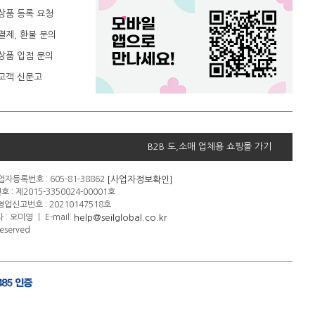
상품 등록 요청
결제, 환불 문의
상품 입점 문의
고객 신문고
B2B 도,소매 업체용 쇼핑몰 가기
[사업자정보확인]
자등록번호 : 605-81-38862
: 제2015-3350024-00001호
신고번호 : 20210147518호
help@seilglobal.co.kr
 : 오미영
ㅣ
E-mail:
eserved