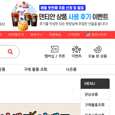
크
마이페이지
장바구니
주문배송
고객센터
영문사이트
멤버십 / 쿠폰
이벤트
오늘 본 상품
상품
구매 물품 조회
사은품
MENU
관심상품
구매물품조회