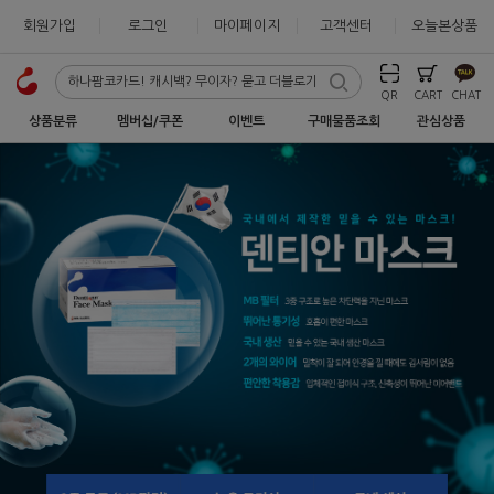
회원가입
로그인
마이페이지
고객센터
오늘본상품
QR
CART
CHAT
상품분류
멤버십/쿠폰
이벤트
구매물품조회
관심상품