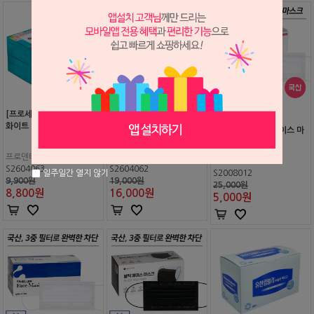
[프로세이프] 덴탈 마스크
[프로세이프] KF-94 덴탈형
화이트
마스크 화이트
(국내 생산) 퓨어 페이스 마
스크
프로덴티
프로덴티
S2604063
S2604062
일주일간 열지 않기
S2008012
9,900원
19,000원
25,000원
8,800
원
16,000
원
5,000
원