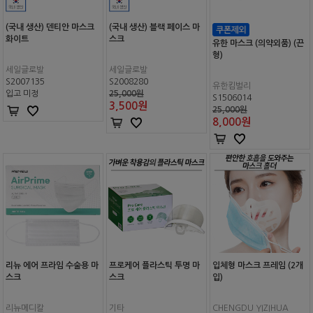
(국내 생산) 덴티안 마스크
(국내 생산) 블랙 페이스 마
화이트
스크
유한 마스크 (의약외품) (끈
형)
세일글로발
세일글로발
S2007135
S2008280
유한킴벌리
입고 미정
25,000원
S1506014
3,500
원
25,000원
8,000
원
리뉴 에어 프라임 수술용 마
프로케어 플라스틱 투명 마
입체형 마스크 프레임 (2개
스크
스크
입)
리뉴메디칼
기타
CHENGDU YIZIHUA