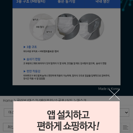
Home
글러브/마스크/에이프런/소공포/실드
마스크