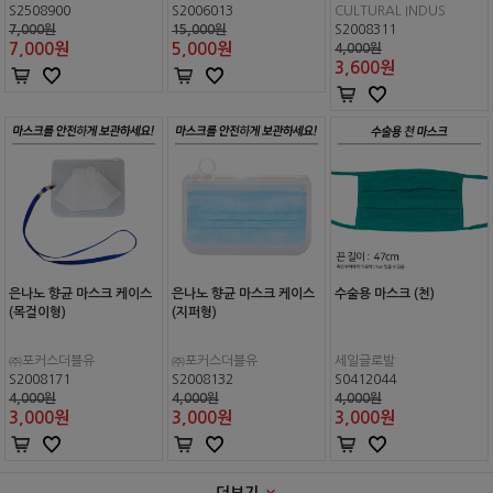
S2508900
S2006013
CULTURAL INDUS
7,000원
15,000원
S2008311
7,000
원
5,000
원
4,000원
3,600
원
은나노 향균 마스크 케이스
은나노 향균 마스크 케이스
수술용 마스크 (천)
(목걸이형)
(지퍼형)
㈜포커스더블유
㈜포커스더블유
세일글로발
S2008171
S2008132
S0412044
4,000원
4,000원
4,000원
3,000
원
3,000
원
3,000
원