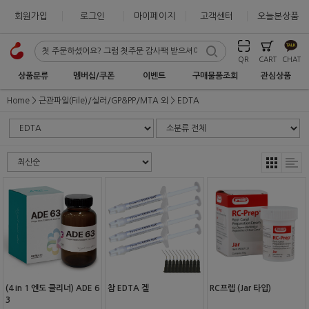
회원가입
로그인
마이페이지
고객센터
오늘본상품
QR
CART
CHAT
상품분류
멤버십/쿠폰
이벤트
구매물품조회
관심상품
Home
근관파일(File)/실러/GP&PP/MTA 외
EDTA
(4 in 1 엔도 클리너) ADE 6
참 EDTA 겔
RC프렙 (Jar 타입)
3