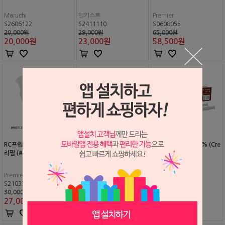
Maruchi
덴키스트
Premier
S2606122
S2411110
S0608055
20,000원
29,000원
65,000원
20,000
원
23,000
원
58,500
원
RC프렙 플라스틱 시린지 팁
RC프렙 (시린지 타입)
엔도프렙 EDTA 18% (Cre
리필 (#9007127)
am Type)
Premier
Premier
Mediclus
S2103324
S0306072
S1311114
30,000원
65,000원
27,000원
27,000
원
58,500
원
23,000
원