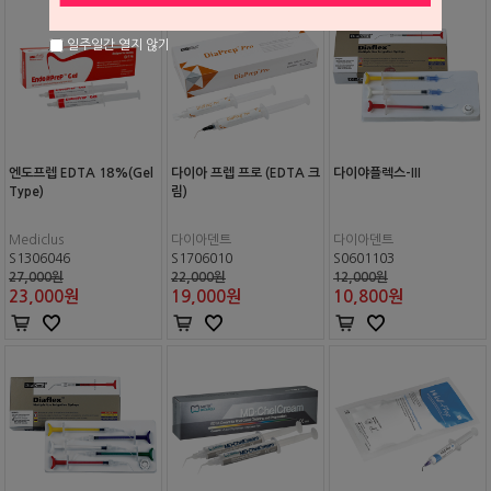
일주일간 열지 않기
엔도프렙 EDTA 18%(Gel
다이아 프렙 프로 (EDTA 크
다이야플렉스-III
Type)
림)
Mediclus
다이아덴트
다이아덴트
S1306046
S1706010
S0601103
27,000원
22,000원
12,000원
23,000
원
19,000
원
10,800
원