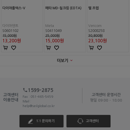
다이야플렉스-V
메타 MD-칠크림 (EDTA)
웰 프렙
다이아덴트
Meta
Vericom
S0601102
S0411049
S2008258
15,000원
25,000원
30,800원
13,200
원
15,000
원
23,100
원
더보기
1599-2875
고객센터
고객센터 운영시간
Fax : 051-465-5459
이용안내
평일 09:00 - 18:00
Mail :
help@seilglobal.co.kr
1:1 문의하기
고객센터