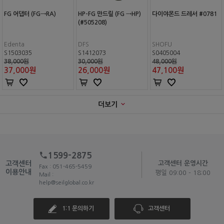
FG 어댑터 (FG→RA)
HP-FG 만드릴 (FG →HP)
다이야몬드 드레서 #0781
(#505208)
Edenta
DFS
SHOFU
S1503035
S1412073
S0405004
38,000원
30,000원
48,000원
37,000
원
26,000
원
47,100
원
더보기
1599-2875
고객센터
고객센터 운영시간
Fax : 051-465-5459
이용안내
평일 09:00 - 18:00
Mail :
help@seilglobal.co.kr
1:1 문의하기
고객센터