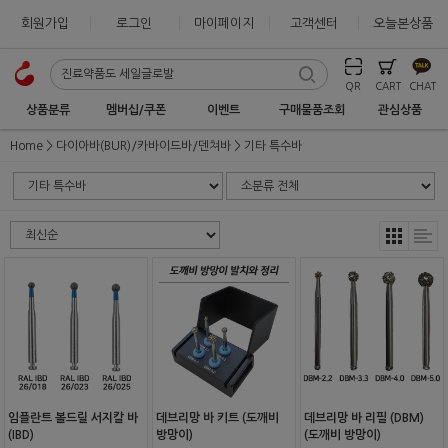
회원가입
로그인
마이페이지
고객센터
오늘본상품
QR
CART
CHAT
상품분류
멤버십/쿠폰
이벤트
구매물품조회
관심상품
Home
다이아바(BUR)/카바이드바/덴쳐바
기타 특수바
임플란트 볼드릴 서지칼 바
데브리망 바 키트 (도깨비
데브리망 바 리필 (DBM)
(IBD)
방망이)
(도깨비 방망이)