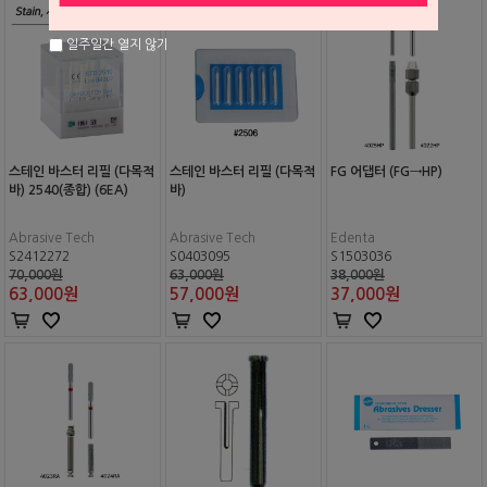
일주일간 열지 않기
스테인 바스터 리필 (다목적
스테인 바스터 리필 (다목적
FG 어댑터 (FG→HP)
바) 2540(종합) (6EA)
바)
Abrasive Tech
Abrasive Tech
Edenta
S2412272
S0403095
S1503036
70,000원
63,000원
38,000원
63,000
원
57,000
원
37,000
원