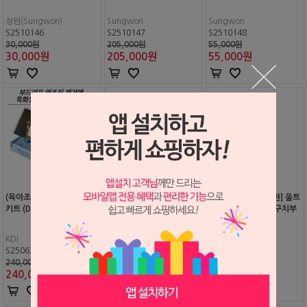
성원(Sungwon)
Sungwon
Sungwon
S2510146
S2510147
S2510148
30,000원
205,000원
55,000원
30,000
원
205,000
원
55,000
원
(육아조직 제거) TisClean
TisClean 리필 (Degranul
[EMS, Satelec 호환] 울트
키트 (Degranulation Bur)
ation Bur)
라소닉 바 홀더 E9 (구치부
용)
KDI
KDI
세일글로발
S2506215
S2506216
S1908225
240,000원
90,000원
50,000원
240,000
원
90,000
원
40,000
원