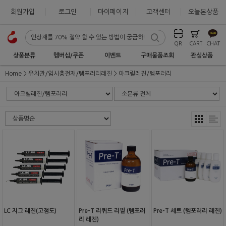
회원가입
로그인
마이페이지
고객센터
오늘본상품
QR
CART
CHAT
상품분류
멤버십/쿠폰
이벤트
구매물품조회
관심상품
Home
유치관/임시충전재/템포러리레진
아크릴레진/템포러리
LC 지그 레진(고점도)
Pre-T 리퀴드 리필 (템포러
Pre-T 세트 (템포러리 레진)
리 레진)