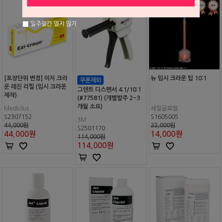
일주일간 열지 않기
[포장단위 변경] 이지 크라
뉴 임시 크라운 팁 10:1
운 레진 리필 (임시 크라운
그렌트 디스펜서 4:1/10:1
제작)
(#77581) (개별발주 2~3
개월 소요)
Mediclus
세일글로발
S2307152
S1605005
3M
44,000원
22,000원
S2501170
44,000
원
14,000
원
114,000원
114,000
원