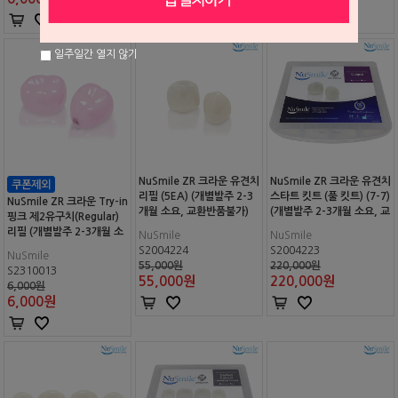
일주일간 열지 않기
NuSmile ZR 크라운 유견치
NuSmile ZR 크라운 유견치
리필 (5EA) (개별발주 2-3
스타트 킷트 (풀 킷트) (7-7)
NuSmile ZR 크라운 Try-in
개월 소요, 교환반품불가)
(개별발주 2-3개월 소요, 교
핑크 제2유구치(Regular)
환반품불가)
리필 (개별발주 2-3개월 소
NuSmile
NuSmile
요, 교환반품불가)
S2004224
S2004223
NuSmile
55,000원
220,000원
S2310013
55,000
원
220,000
원
6,000원
6,000
원