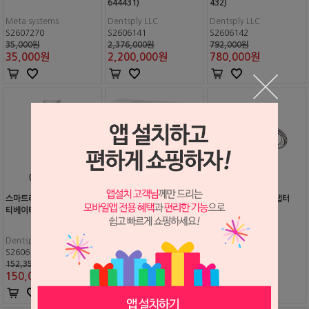
644431)
432)
Meta systems
Dentsply LLC
Dentsply LLC
S2607270
S2606141
S2606142
35,000원
2,376,000원
792,000원
35,000
원
2,200,000
원
780,000
원
스마트라이트 프로 엔도액
스마트라이트 프로 엔도액
EQ-V 풀 킷트용 어댑터
티베이터 팁
티베이터 베리어 슬리브 (#
644402)
Dentsply LLC
Dentsply LLC
Meta Systems
S2606143
S2606144
S2605010
152,350원
25,190원
50,000원
150,000
원
24,000
원
50,000
원