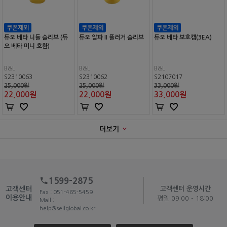
듀오 베타 니들 슬리브 (듀
듀오 알파 II 플러거 슬리브
듀오 베타 보호캡(3EA)
오 베타 미니 호환)
B&L
B&L
B&L
S2310063
S2310062
S2107017
25,000원
25,000원
33,000원
22,000
원
22,000
원
33,000
원
더보기
1599-2875
고객센터
고객센터 운영시간
Fax : 051-465-5459
이용안내
평일 09:00 - 18:00
Mail :
help@seilglobal.co.kr