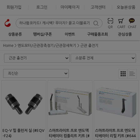
회원가입
로그인
마이페이지
고객센터
오늘본상품
QR
CART
CHAT
상품분류
멤버십/쿠폰
이벤트
구매물품조회
관심상품
Home
엔도모터/근관장측정기/근관장세척기
근관 충전기
EQ-V 필 플런저 실 (#EQV
스마트라이트 프로 엔도액
스마트라이트 프로 엔도액
-F24)
티베이터 컴플리트 키트 (#
티베이터 리필 키트 (#644