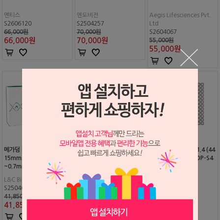
멘티스
엔도비전
Aegis Lifesciences Pvt.
S2606120
S2504257
Ltd
66,000원
70,000원
S2604067
66,000
원
70,000
원
55,000원
55,000
원
메가덤 플러스(#D1520P)
하이겐트 (HYGENT)
티타늄 메쉬 포어 Ø1.4 (44
15mm x 20mm (두께 0.5
mm x 44mm) (#SDP-S4
~0.7mm)
4-044)
L&C Bio
유바이오시스
Surgident
S2504011
S2508978
S2506103
41,850원
100,000원
40,000원
41,850
원
100,000
원
32,000
원