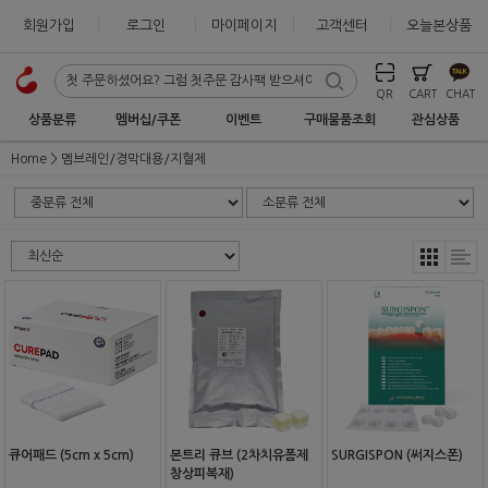
회원가입
로그인
마이페이지
고객센터
오늘본상품
QR
CART
CHAT
상품분류
멤버십/쿠폰
이벤트
구매물품조회
관심상품
Home
멤브레인/경막대용/지혈제
큐어패드 (5cm x 5cm)
본트리 큐브 (2차치유폼제
SURGISPON (써지스폰)
창상피복재)