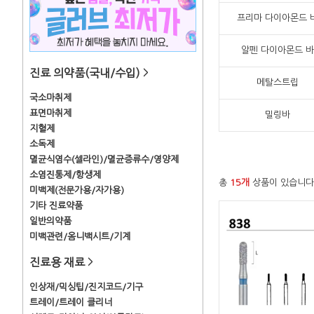
프리마 다이아몬드 
알펜 다이아몬드 바
진료 의약품(국내/수입)
>
메탈스트립
국소마취제
표면마취제
밀링바
지혈제
소독제
멸균식염수(셀라인)/멸균증류수/영양제
소염진통제/항생제
총
15개
상품이 있습니다
미백제(전문가용/자가용)
기타 진료약품
일반의약품
미백관련/옴니백시트/기계
진료용 재료
>
인상재/믹싱팁/진지코드/기구
트레이/트레이 클리너