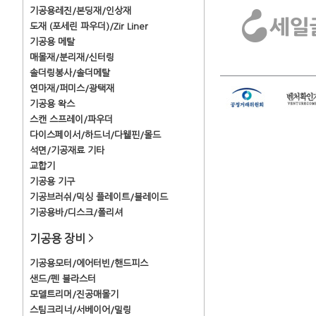
기공용레진/본딩재/인상재
도재 (포세린 파우더)/Zir Liner
기공용 메탈
매몰재/분리재/신터링
솔더링봉사/솔더메탈
연마재/퍼미스/광택재
기공용 왁스
스캔 스프레이/파우더
다이스페이서/하드너/다웰핀/몰드
석면/기공재료 기타
교합기
기공용 기구
기공브러쉬/믹싱 플레이트/블레이드
기공용바/디스크/폴리셔
기공용 장비
>
기공용모터/에어터빈/핸드피스
샌드/펜 블라스터
모델트리머/진공매몰기
스팀크리너/서베이어/밀링