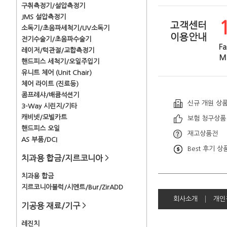
구취측정기/설압측정기
JMS 설압측정기
고객센터
소독기/초음파세척기/UV소독기
이용안내
전기수술기/초음파수술기
Fa
레이저/턱관절/교합측정기
Ma
핸드피스 세척기/오일주입기
유니트 체어 (Unit Chair)
체어 라이트 (진료등)
콤프레샤/배큠석션기
신규 개원 상
3-Way 시린지/기타
캐비넷/모빌카트
보험 청구상품
핸드피스 오일
재고상품전
AS 부품/DCI
Best 후기 상
치과용 합금/지르코니아
>
치과용 합금
지르코니아블럭/시멘트/Bur/ZirADD
회사소개
개인
기공용 재료/기구
>
레진치