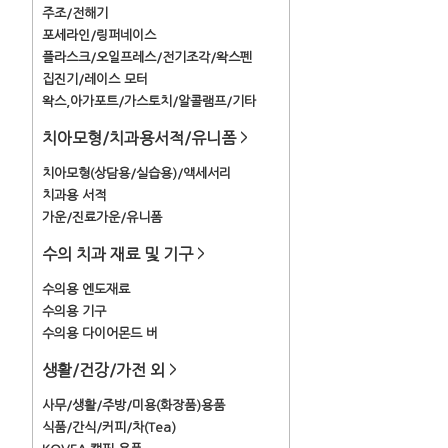
주조/전해기
포세라인/링퍼네이스
플라스크/오일프레스/전기조각/왁스펜
집진기/레이스 모터
왁스,아가포트/가스토치/알콜램프/기타
치아모형/치과용서적/유니폼
>
치아모형(상담용/실습용)/액세서리
치과용 서적
가운/진료가운/유니폼
수의 치과 재료 및 기구
>
수의용 엔도재료
수의용 기구
수의용 다이어몬드 버
생활/건강/가전 외
>
사무/생활/주방/미용(화장품)용품
식품/간식/커피/차(Tea)