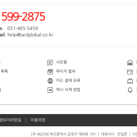
[필독] 브라우저 캐시 삭제 방법
1599-2875
x.
051-465-5459
il.
help@seilglobal.co.kr
품
사은품
 목록
무이자 할부
카드 결제 오류
품
캐시 삭제 방법
정보처리방침
이용약관
[우 46259] 부산광역시 금정구 개좌로 191
ㅣ
대표이사 : 안임준
ㅣ
사업