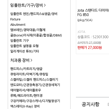
임플란트/기구/장비
>
Jota 스탠다드 다이아
임플란트 엔진/핸드피스&앵글/장비
FG 850
Fixture
(pkg/5EA)
Abutment
멤브레인/경막대용/지혈제
JOTA
골(Bone)이식재(이종골/합성골/DBM)
상품코드 : S2301300
임플란트 기구
소비자가 27,000원
임플란트 설명용 모형
판매가
27,000
원
일리게이션 튜브/기타
치과용 장비
>
핸드피스/카트리지/앵글
큐링라이트/미백기계/큐링팁
스켈러팁/스켈러 핸드피스/스켈러기
엔도모터/근관장측정기/근관장세척기
에어팔리셔/에어플로우
루페/헤드라이트/현미경
구강카메라/구강스캐너/디지털영상기
공지사항
엑스레이(X-Ray) 장비