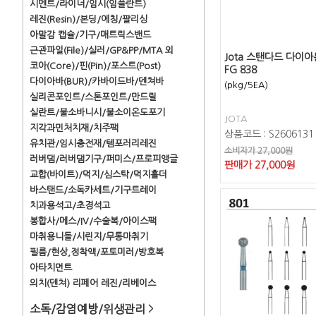
시멘트/라이너/임시(임플란트)
레진(Resin)/본딩/에칭/팔리싱
아말감 캡슐/기구/매트릭스밴드
근관파일(File)/실러/GP&PP/MTA 외
Jota 스탠다드 다이아
코아(Core)/핀(Pin)/포스트(Post)
FG 838
다이아바(BUR)/카바이드바/덴쳐바
(pkg/5EA)
실리콘포인트/스톤포인트/만드릴
실란트/불소바니시/불소이온도포기
JOTA
지각과민처치재/치주팩
상품코드 : S2606131
유치관/임시충전재/템포러리레진
소비자가 27,000원
러버댐/러버댐기구/퍼미스/프로피앵글
판매가
27,000
원
교합(바이트)/먹지/심스탁/먹지홀더
바스탠드/소독카세트/기구트레이
치과용석고/초경석고
봉합사/메스/IV/수술복/아이스팩
마취용니들/시린지/무통마취기
필름/현상,정착액/포토미러/방호복
아타치먼트
의치(덴쳐) 리페어 레진/리베이스
소독/감염예방/위생관리
>