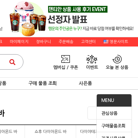
크
마이페이지
장바구니
주문배송
고객센터
영문사이트
멤버십 / 쿠폰
이벤트
오늘 본 상품
상품
구매 물품 조회
사은품
MENU
바
관심상품
구매물품조회
이아몬드 바
쇼후 다이아몬드 바
다이야테크 다이아몬드 바