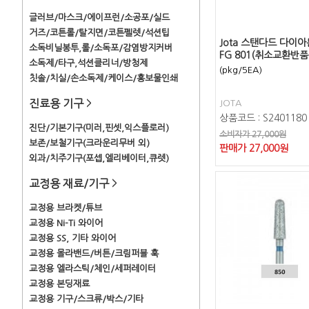
글러브/마스크/에이프런/소공포/실드
거즈/코튼롤/탈지면/코튼펠렛/석션팁
Jota 스탠다드 다이아
소독비닐봉투,롤/소독포/감염방지커버
FG 801(취소교환반품
소독제/타구,석션클리너/방청제
(pkg/5EA)
칫솔/치실/손소독제/케이스/홍보물인쇄
진료용 기구
>
JOTA
상품코드 : S2401180
진단/기본기구(미러,핀셋,익스플로러)
소비자가 27,000원
보존/보철기구(크라운리무버 외)
판매가
27,000
원
외과/치주기구(포셉,엘리베이터,큐렛)
교정용 재료/기구
>
교정용 브라켓/튜브
교정용 Ni-Ti 와이어
교정용 SS, 기타 와이어
교정용 몰라밴드/버튼/크림퍼블 훅
교정용 엘라스틱/체인/세퍼레이터
교정용 본딩재료
교정용 기구/스크류/박스/기타