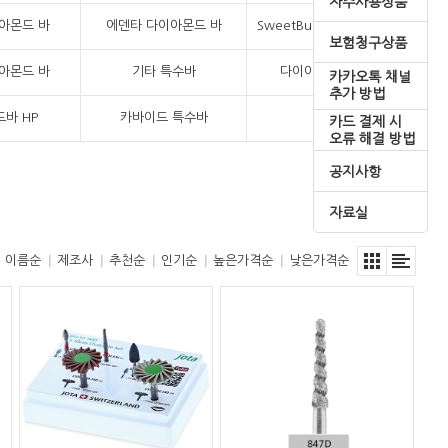
자주사용상품
아몬드 바
에덴타 다이아몬드 바
SweetBurs 다이아몬드 바
보험청구상품
아몬드 바
기타 특수바
다이아몬드 디스크
카카오톡 채널
추가 방법
바 HP
카바이드 특수바
덴쳐바
카드 결제 시
오류 해결 방법
공지사항
자료실
이름순
제조사
추천순
인기순
높은가격순
낮은가격순