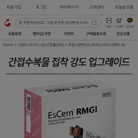
회원가입
로그인
마이페이지
고객센터
오늘본상품
QR
CART
CHAT
상품분류
멤버십/쿠폰
이벤트
구매물품조회
관심상품
Home
시멘트/라이너/임시(임플란트)
루팅시멘트(GI/RMGI/레진시멘트 외)