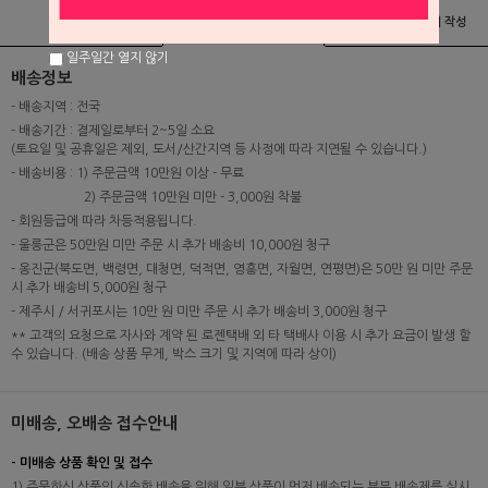
상품정보
배송 및 교환/반품안내
상품후기 및 평가서 작성
일주일간 열지 않기
배송정보
- 배송지역 : 전국
- 배송기간 : 결제일로부터 2~5일 소요
(토요일 및 공휴일은 제외, 도서/산간지역 등 사정에 따라 지연될 수 있습니다.)
- 배송비용 : 1) 주문금액 10만원 이상 - 무료
2) 주문금액 10만원 미만 - 3,000원 착불
- 회원등급에 따라 차등적용됩니다.
- 울릉군은 50만원 미만 주문 시 추가 배송비 10,000원 청구
- 옹진군(북도면, 백령면, 대청면, 덕적면, 영흥면, 자월면, 연평면)은 50만 원 미만 주문
시 추가 배송비 5,000원 청구
- 제주시 / 서귀포시는 10만 원 미만 주문 시 추가 배송비 3,000원 청구
** 고객의 요청으로 자사와 계약 된 로젠택배 외 타 택배사 이용 시 추가 요금이 발생 할
수 있습니다. (배송 상품 무게, 박스 크기 및 지역에 따라 상이)
미배송, 오배송 접수안내
- 미배송 상품 확인 및 접수
1) 주문하신 상품의 신속한 배송을 위해 일부 상품이 먼저 배송되는 부분 배송제를 실시