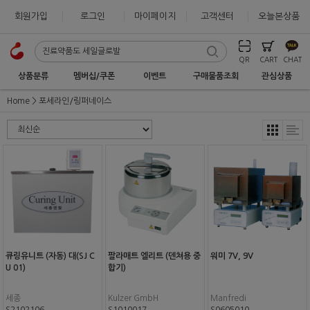
회원가입
로그인
마이페이지
고객센터
오늘본상품
QR
CART
CHAT
상품분류
멤버십/쿠폰
이벤트
구매물품조회
관심상품
Home
포세라인/링퍼네이스
큐링유니트 (자동) 대(SJ C
팔라매트 엘리트 (덴쳐용 중
워미 7V, 9V
U 01)
합기)
세종
Kulzer GmbH
Manfredi
S2102106
S1010017
S0605010