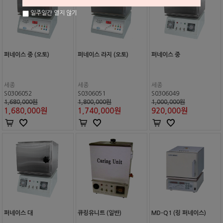
일주일간 열지 않기
퍼네이스 중 (오토)
퍼네이스 라지 (오토)
퍼네이스 중
세종
세종
세종
S0306052
S0306051
S0306049
1,680,000원
1,800,000원
1,000,000원
1,680,000
원
1,740,000
원
920,000
원
퍼네이스 대
큐링유니트 (일반)
MD-Q1 (링 퍼네이스)