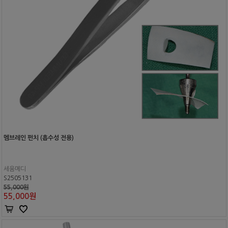
멤브레인 펀치 (흡수성 전용)
세움메디
S2505131
55,000원
55,000
원