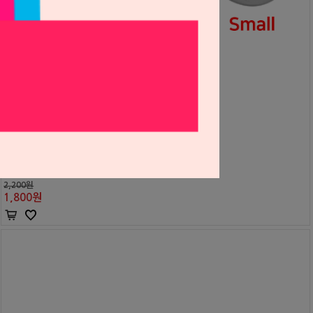
임플란트 소독용기
세일글로발
S0501066
2,200원
1,800
원