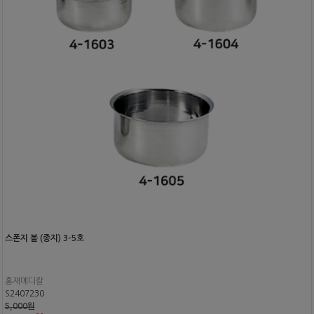
스폰지 볼 (종지) 3-5호
홍재메디칼
S2407230
5,000원