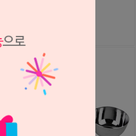
I-dent
S2411281
150,000원
135,000
원