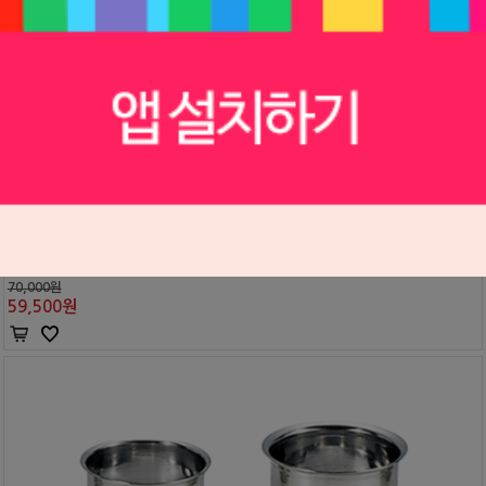
본 큐렛 (#BCC-01)
BERA
S2408379
70,000원
59,500
원