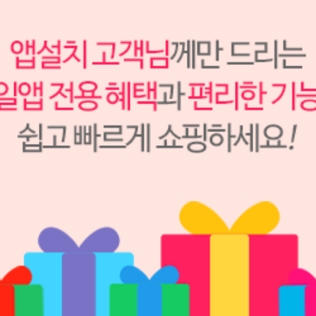
I-dent
S2411284
200,000원
180,000
원