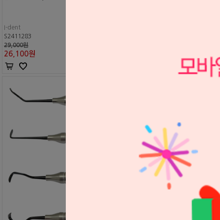
I-dent
S2411283
29,000원
26,100
원