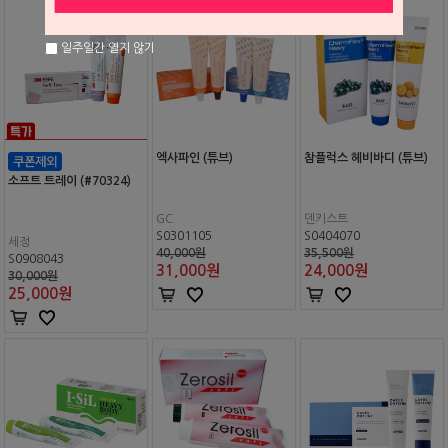
일주일간 열지 않기
엑사파인 (튜브)
참플럭스 헤비바디 (튜브)
소프트 트레이 (#70324)
GC
덴키스트
S0301105
S0404070
세정
40,000원
35,500원
S0908043
31,000
원
24,000
원
30,000원
25,000
원