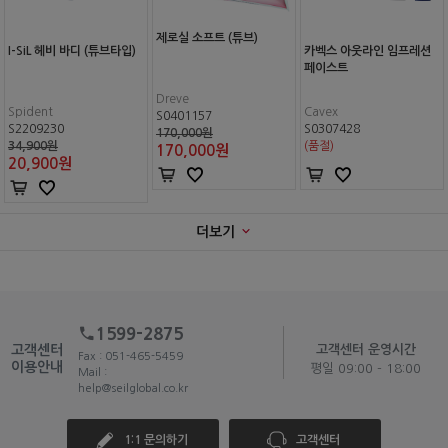
제로실 소프트 (튜브)
I-SiL 헤비 바디 (튜브타입)
카벡스 아웃라인 임프레션
페이스트
Dreve
Spident
Cavex
S0401157
S2209230
S0307428
170,000원
34,900원
(품절)
170,000
원
20,900
원
더보기
1599-2875
고객센터
고객센터 운영시간
Fax : 051-465-5459
이용안내
평일 09:00 - 18:00
Mail :
help@seilglobal.co.kr
1:1 문의하기
고객센터