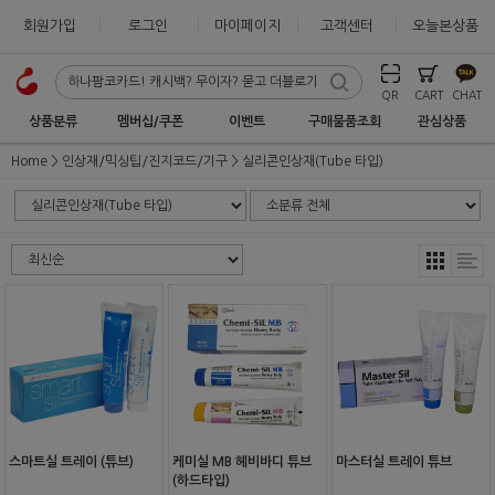
회원가입
로그인
마이페이지
고객센터
오늘본상품
QR
CART
CHAT
상품분류
멤버십/쿠폰
이벤트
구매물품조회
관심상품
Home
인상재/믹싱팁/진지코드/기구
실리콘인상재(Tube 타입)
스마트실 트레이 (튜브)
케미실 MB 헤비바디 튜브
마스터실 트레이 튜브
(하드타입)