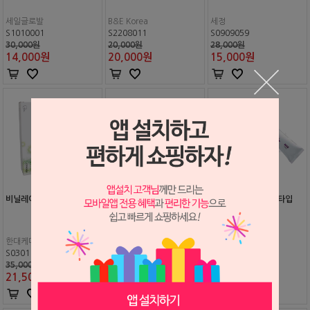
세일글로발
B&E Korea
세정
S1010001
S2208011
S0909059
30,000원
20,000원
28,000원
14,000
원
20,000
원
15,000
원
비닐레이트 원 스텝
본플렉스 헤비 튜브
피크 헤비바디 튜브 타입
한대케미칼
Vericom
Neosil
S0301109
S2008254
S1805016
35,000원
30,800원
24,000원
21,500
원
26,300
원
21,000
원