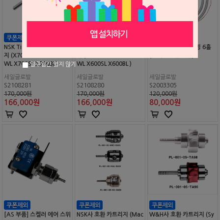
NSK Ti-Max 호환 카트리
NSK Ti-Max 호환 카트리
고급형 핸드피스 튜빙 6홀
지 (X700L X700KL X700
지 (X600L X600KL X600
(교체용 부품 포함)
WL X700SL X700BL)
WL X600SL X600BL )
일주일간 열지 않기
세일글로발
세일글로발
세일글로발
S2108281
S2108280
S2003305
170,000원
170,000원
120,000원
166,000
원
166,000
원
80,000
원
[AS 부품] 스켈러 에어 스위
NSK사 호환 카트리지 (Mac
W&H사 호환 카트리지 (Sy