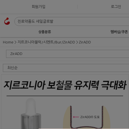
회원가입
로그인
상품분류
멤버십/쿠폰
Home
지르코니아블럭/시멘트/Bur/ZirADD
ZirADD