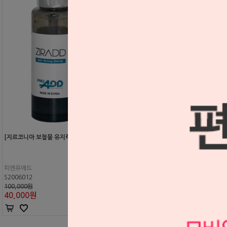
[지르코니아 보철물 유지력 극대화] ZirADD®
피엔유에드
S2006012
100,000원
40,000
원