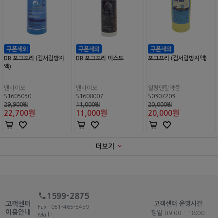
DB 포그프리 (김서림방지
DB 포그프리 미스트
포그프리 (김서림방지액)
액)
덴바이오
덴바이오
일청덴탈약품
S1605030
S1608007
S0307203
29,900원
11,000원
20,000원
22,700
원
11,000
원
20,000
원
더보기
1599-2875
고객센터
고객센터 운영시간
Fax : 051-465-5459
이용안내
평일 09:00 - 18:00
Mail :