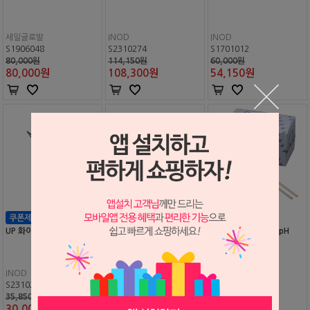
세일글로발
INOD
INOD
S1906048
S2310274
S1701012
80,000원
114,150원
60,000원
80,000
원
108,300
원
54,150
원
UP 화이버 스프린트 시져
살리바 체크 버퍼
살리바 플라크-체크 pH
INOD
GC*
GC*
S2310275
S0806002
S0805006
35,850원
89,000원
37,000원
30,000
원
83,300
원
36,900
원