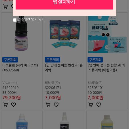
일주일간 열지 않기
이보클린 (세척 페이스트)
[입 안에 붙이는 반창고] 큐
[입 안에 붙이는 반창고] 키
(#637568)
라틱
즈 큐라틱 (어린이용)
Vivadent
티비엠(주)
티비엠(주)
S1209019
S2206171
S2305101
88,000원
10,000원
10,000원
79,200
원
7,000
원
7,000
원