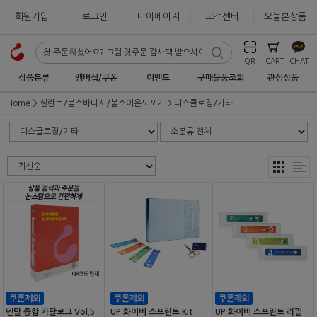
회원가입
로그인
마이페이지
고객센터
오늘본상품
QR
CART
CHAT
상품분류
멤버십/쿠폰
이벤트
구매물품조회
관심상품
Home
실란트/불소바니시/불소이온도포기
디스클로징/기타
덴탈 종합 카탈로그 Vol.5
UP 화이버 스프린트 Kit
UP 화이버 스프린트 리필