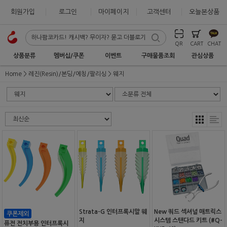
회원가입
로그인
마이페이지
고객센터
오늘본상품
QR
CART
CHAT
상품분류
멤버십/쿠폰
이벤트
구매물품조회
관심상품
Home
레진(Resin)/본딩/에칭/팔리싱
웨지
Strata-G 인터프록시말 웨
New 쿼드 섹셔널 매트릭스
지
시스템 스탠다드 키트 (#Q-
퓨전 전치부용 인터프록시