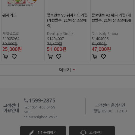
웨지 가드
팔로덴트 V3 웨지가드 리필
팔로덴트 V3 웨지 리필 (개
(개별발주, 2달이상 소요예
별발주, 2달이상 소요예정)
정)
세일글로발
Dentsply Sirona
Dentsply Sirona
S1903264
S1404007
S1404006
30,000원
74,470원
61,050원
25,000
원
51,000
원
47,000
원
더보기
1599-2875
고객센터
고객센터 운영시간
Fax : 051-465-5459
이용안내
평일 09:00 - 18:00
Mail :
help@seilglobal.co.kr
1:1 문의하기
고객센터