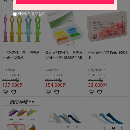
일주일간 열지 않기
바이오클리어 롱 다이아몬
퓨전 전치부용 인터프록시
우드 웨지 리필 Pink (#501
드 웨지 (50EA)
말 웨지 키트 (#ANK4-M)
1)
Bioclear
Garrison
Polydentia
S2508920
S2505990
S2108136
137,000원
154,000원
35,000원
137,000
원
154,000
원
33,000
원