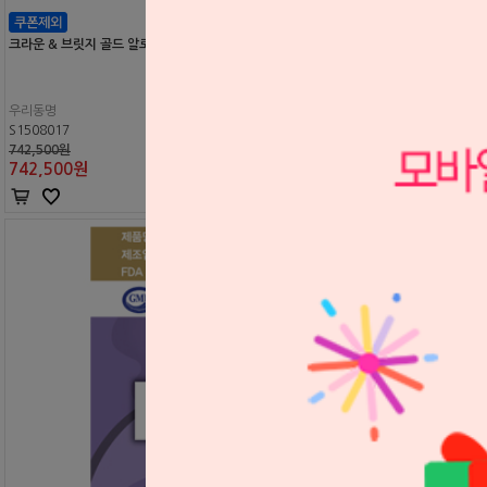
크라운 & 브릿지 골드 알로이 DM20
우리동명
S1508017
742,500원
742,500
원