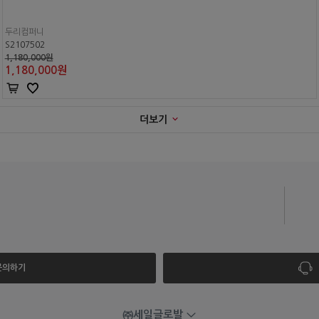
두리컴퍼니
S2107502
1,180,000원
1,180,000
원
더보기
 문의하기
㈜세일글로발