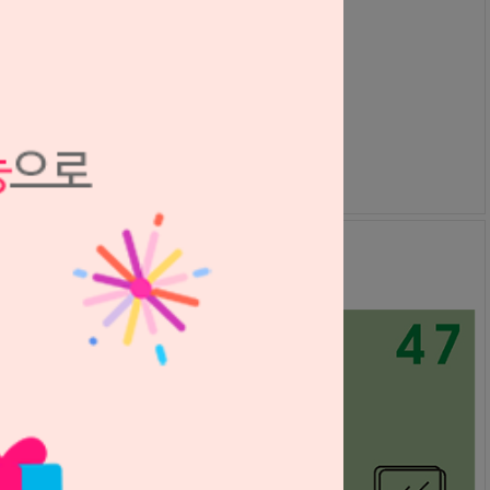
크라운 & 브릿지 골드 알로이 DM37
우리동명
S1508015
999,900원
999,900
원