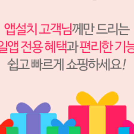
크라운 & 브릿지 골드 알로이 DM46
우리동명
S1508016
1,226,500원
1,226,500
원