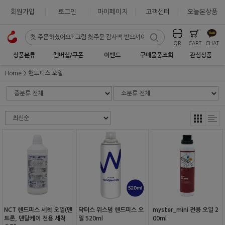
회원가입
로그인
마이페이지
고객센터
오늘본상품
QR
CART
CHAT
상품분류
멤버십/쿠폰
이벤트
구매물품조회
관심상품
Home
핸드피스 오일
NCT 핸드피스 세척 오일(덴
닥터스 위스덤 핸드피스 오
myster_mini 전용 오일 2
트론, 덴탈케이 전용 세척
일 520ml
00ml