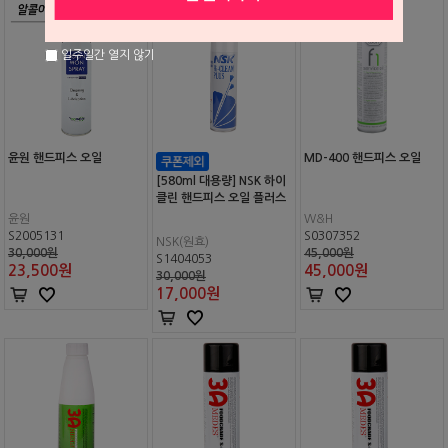
일주일간 열지 않기
윤원 핸드피스 오일
MD-400 핸드피스 오일
[580ml 대용량] NSK 하이
클린 핸드피스 오일 플러스
윤원
W&H
S2005131
S0307352
NSK(원효)
30,000원
45,000원
S1404053
23,500
원
45,000
원
30,000원
17,000
원