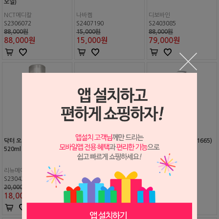
오일)
NCT메디칼
나바켐
디보바인
S2306072
S2407190
S2403085
88,000원
15,000원
88,000원
88,000
원
15,000
원
79,000
원
닥터 오일 (핸드피스 오일)
NSK 파나 오일 플러스 480
T1 스프레이 (#5901665)
520ml
ml
리뉴메디칼
NSK
Dentsply Sirona
S2304274
S2011056
S2203221
20,000원
43,000원
25,300원
18,000
원
35,000
원
25,000
원