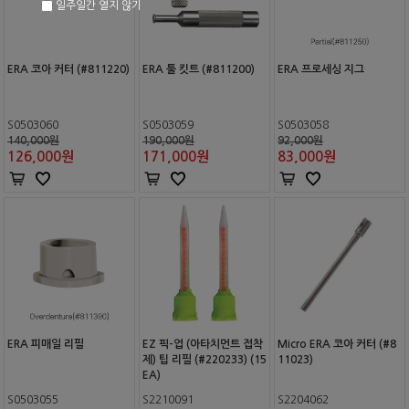
일주일간 열지 않기
ERA 코아 커터 (#811220)
ERA 툴 킷트 (#811200)
ERA 프로세싱 지그
S0503060
S0503059
S0503058
140,000원
190,000원
92,000원
126,000
원
171,000
원
83,000
원
ERA 피매일 리필
EZ 픽-업 (아타치먼트 접착
Micro ERA 코아 커터 (#8
제) 팁 리필 (#220233) (15
11023)
EA)
S0503055
S2210091
S2204062