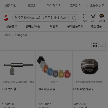
회원가입
로그인
마이페이지
고객센터
오늘본상품
QR
CART
CHAT
상품분류
멤버십/쿠폰
이벤트
구매물품조회
관심상품
Home
Sterngold
ERA 만드릴
ERA 매일 리필
ERA 메탈 하우징
S0503061
S0503056
S0503057
160,000원
90,000원
120,000원