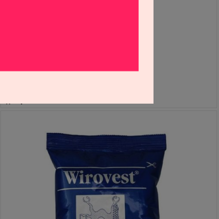
블로킹 아웃 왁스 (Bego)
S0512169
39,000원
39,000
원