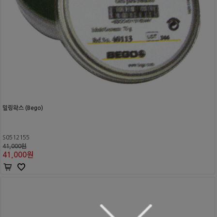
밀링왁스 (Bego)
S0512155
41,000원
41,000
원