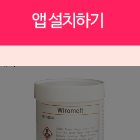
벨라본드 플러스 (포세라인 메탈)
S1001055
298,000원
298,000
원