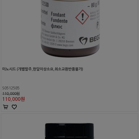
미노시드 (개별발주,한달이상소요,취소교환반품불가)
S0512585
110,000원
110,000
원