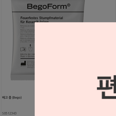
베고 폼 (Bego)
S0512343