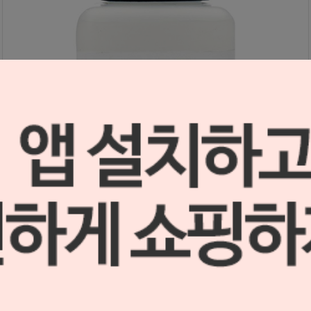
베고 폼 리퀴드 (Bego)
S0512344