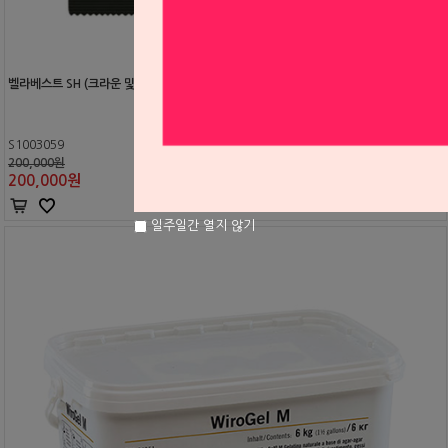
벨라베스트 SH (크라운 및 브릿지용 매몰재)
S1003059
200,000원
200,000
원
일주일간 열지 않기