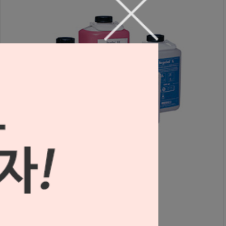
베고졸 (매몰재 리퀴드)
S1003058