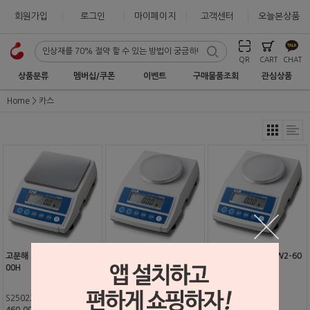
회원가입
로그인
마이페이지
고객센터
오늘본상품
QR
CART
CHAT
상품분류
멤버십/쿠폰
이벤트
구매물품조회
관심상품
Home
카스
고분해 미량저울 MW2-30
고분해 미량저울 MW2-30
고분해 미량저울 MW2-60
00H
0H
0H
S2502233
S2502234
S2502232
460,000원
450,000원
450,000원