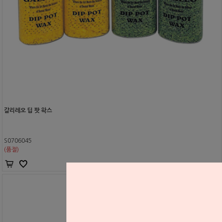
갈리레오 딥 팟 왁스
S0706045
(품절)