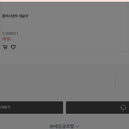
플렉시덴트 레귤러
S1308071
(품절)
 문의하기
㈜세일글로발