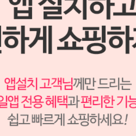
포스트 솔더
S1308070
(품절)