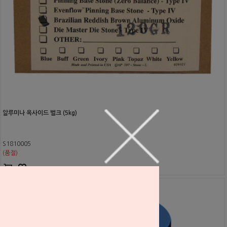
알루미나 옥사이드 벌크 (5kg)
S1810005
(품절)