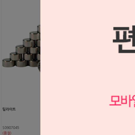
틸라이트
S0907045
(품절)