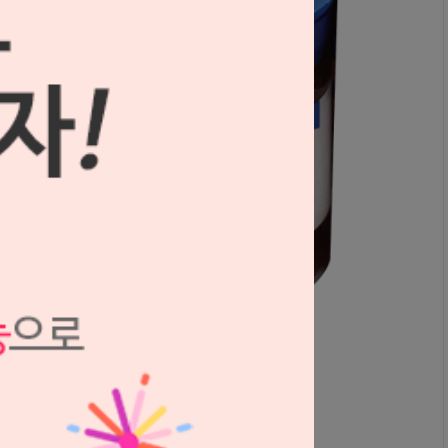
프리미엄 카터 (탈라디움)
S1308042
(품절)