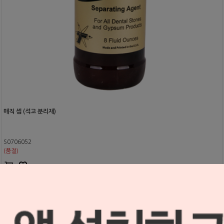
매직 셉 (석고 분리재)
S0706052
(품절)