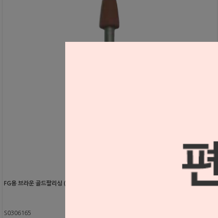
FG용 브라운 골드팔리싱 (SP232)
S0306165