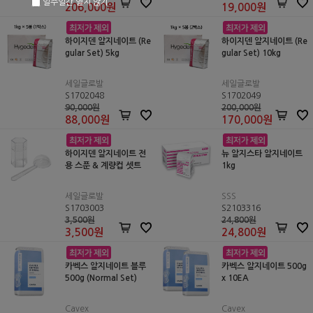
일주일간 열지 않기
206,000
원
19,000
원
하이지덴 알지네이트 (Re
하이지덴 알지네이트 (Re
gular Set) 5kg
gular Set) 10kg
세일글로발
세일글로발
S1702048
S1702049
90,000원
200,000원
88,000
원
170,000
원
하이지덴 알지네이트 전
뉴 알지스타 알지네이트
용 스푼 & 계량컵 셋트
1kg
세일글로발
SSS
S1703003
S2103316
3,500원
24,800원
3,500
원
24,800
원
카벡스 알지네이트 블루
카벡스 알지네이트 500g
500g (Normal Set)
x 10EA
Cavex
Cavex