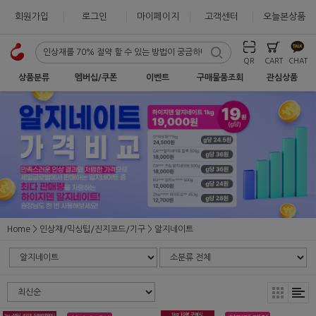
회원가입
로그인
마이페이지
고객센터
오늘본상품
QR
CART
CHAT
상품분류
멤버십/쿠폰
이벤트
구매물품조회
관심상품
Home
인상재/믹싱팁/진지코드/기구
알지네이트