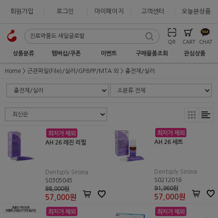
회원가입
로그인
마이페이지
고객센터
오늘본상품
QR
CART
CHAT
상품분류
멤버십/쿠폰
이벤트
구매물품조회
관심상품
Home
근관파일(File)/실러/GP&PP/MTA 외
충전재/실러
AH 26 세트
AH 26 레진 리필
Dentsply Sirona
Dentsply Sirona
S0212016
S0305045
91,960원
88,000원
57,000
원
57,000
원