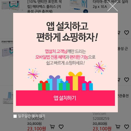
[10% 덴티안 포인트 적
다이아-루트 바이오 실러
립] 메타펙스 플러스 (지
2g x 1EA
용성 근관 충전재)
Meta
다이아덴트
S2004104
S2004105
30,000원
55,000원
27,000
원
49,500
원
[10% 덴티안 포인트 적
케어페이스트 (수용성 근
립] 메타페이스트 플러스
관 충전재)
Meta
Vericom
S2102231
S2009116
30,000원
28,000원
30,000
원
28,000
원
웰 페이스트 (수용성 근관
웰 펙스 (지용성 근관충전
충전재)
재)
Vericom
Vericom
일주일간 열지 않기
S2008260
S2008259
30,800원
30,800원
23,100
원
23,100
원