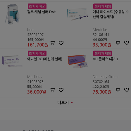
펄프 캐널 실러 Ewt
애니 페이스트 (수용성 수
산화 칼슘제재)
Kerr
Mediclus
S2001297
S2106141
165,000원
44,000원
161,700
원
33,000
원
애니실 RC (레진계 실러)
AH 플러스 (튜브)
Mediclus
Dentsply Sirona
S1905073
S0702164
55,000원
122,210원
36,000
원
76,000
원
더보기