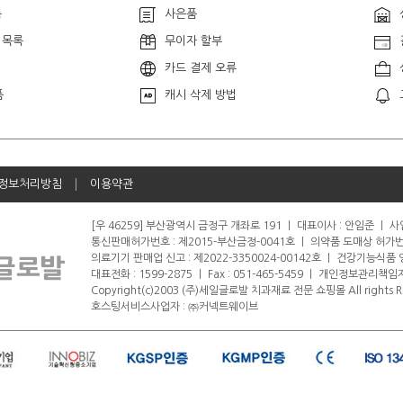
품
사은품
 목록
무이자 할부
카드 결제 오류
품
캐시 삭제 방법
정보처리방침
이용약관
[우 46259] 부산광역시 금정구 개좌로 191
ㅣ
대표이사 : 안임준
ㅣ
사업
통신판매허가번호 : 제2015-부산금정-0041호
ㅣ
의약품 도매상 허가번호 
의료기기 판매업 신고 : 제2022-3350024-00142호
ㅣ
건강기능식품 영업
대표전화 : 1599-2875
ㅣ
Fax : 051-465-5459
ㅣ
개인정보관리책임자
Copyright(c)2003 (주)세일글로발 치과재료 전문 쇼핑몰 All rights R
호스팅서비스사업자 : ㈜커넥트웨이브