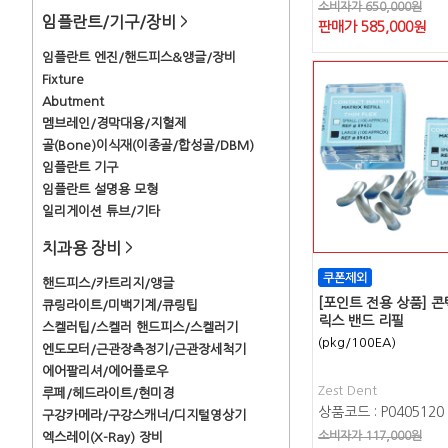
소비자가 650,000원
임플란트/기구/장비
>
판매가
585,000
원
임플란트 엔진/핸드피스&앵글/장비
Fixture
Abutment
멤브레인/경막대용/지혈제
골(Bone)이식재(이종골/합성골/DBM)
임플란트 기구
임플란트 설명용 모형
일리게이션 튜브/기타
치과용 장비
>
핸드피스/카트리지/앵글
[포인트 전용 상품] 
큐링라이트/미백기계/큐링팁
릭스 밴드 리필
스켈러팁/스켈러 핸드피스/스켈러기
(pkg/100EA)
엔도모터/근관장측정기/근관장세척기
에어팔리셔/에어플로우
Zest Dent
루페/헤드라이트/현미경
상품코드 : P0405120
구강카메라/구강스캐너/디지털영상기
소비자가 117,000원
엑스레이(X-Ray) 장비