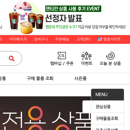
크
마이페이지
장바구니
주문배송
고객센터
영문사이트
멤버십 / 쿠폰
이벤트
오늘 본 상품
상품
구매 물품 조회
사은품
MENU
관심상품
구매물품조회