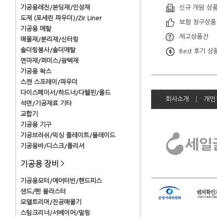
기공용레진/본딩재/인상재
신규 개원 상
도재 (포세린 파우더)/Zir Liner
보험 청구상품
기공용 메탈
재고상품전
매몰재/분리재/신터링
솔더링봉사/솔더메탈
Best 후기 상
연마재/퍼미스/광택재
기공용 왁스
스캔 스프레이/파우더
다이스페이서/하드너/다웰핀/몰드
회사소개
개인
석면/기공재료 기타
교합기
기공용 기구
기공브러쉬/믹싱 플레이트/블레이드
기공용바/디스크/폴리셔
기공용 장비
>
기공용모터/에어터빈/핸드피스
샌드/펜 블라스터
모델트리머/진공매몰기
스팀크리너/서베이어/밀링