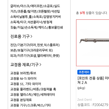
글러브/마스크/에이프런/소공포/실드
거즈/코튼롤/탈지면/코튼펠렛/석션팁
총
9개
상품이 있습니다.
소독비닐봉투,롤/소독포/감염방지커버
소독제/타구,석션클리너/방청제
칫솔/치실/손소독제/케이스/홍보물인쇄
진료용 기구
>
진단/기본기구(미러,핀셋,익스플로러)
보존/보철기구(크라운리무버 외)
외과/치주기구(포셉,엘리베이터,큐렛)
교정용 재료/기구
>
교정용 브라켓/튜브
[포인트 전용 상품] 
교정용 Ni-Ti 와이어
쳐 2 A
교정용 SS, 기타 와이어
(pkg)
교정용 몰라밴드/버튼/크림퍼블 훅
교정용 엘라스틱/체인/세퍼레이터
Zest Dent
교정용 본딩재료
상품코드 : P2004279
교정용 기구/스크류/박스/기타