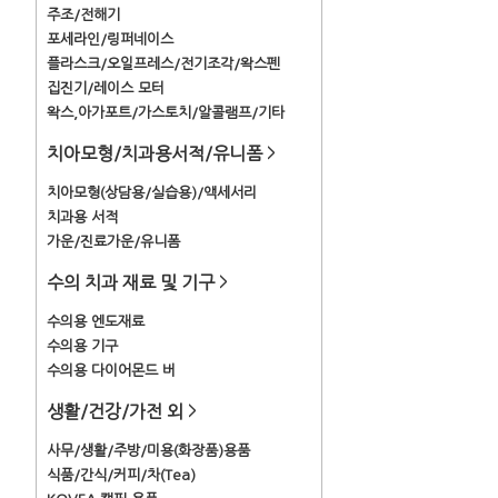
주조/전해기
포세라인/링퍼네이스
플라스크/오일프레스/전기조각/왁스펜
집진기/레이스 모터
왁스,아가포트/가스토치/알콜램프/기타
치아모형/치과용서적/유니폼
>
치아모형(상담용/실습용)/액세서리
치과용 서적
가운/진료가운/유니폼
수의 치과 재료 및 기구
>
수의용 엔도재료
수의용 기구
수의용 다이어몬드 버
생활/건강/가전 외
>
사무/생활/주방/미용(화장품)용품
식품/간식/커피/차(Tea)