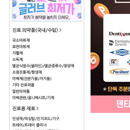
진료 의약품(국내/수입)
>
국소마취제
표면마취제
지혈제
소독제
멸균식염수(셀라인)/멸균증류수/영양제
소염진통제/항생제
미백제(전문가용/자가용)
기타 진료약품
일반의약품
미백관련/옴니백시트/기계
진료용 재료
>
인상재/믹싱팁/진지코드/기구
트레이/트레이 클리너