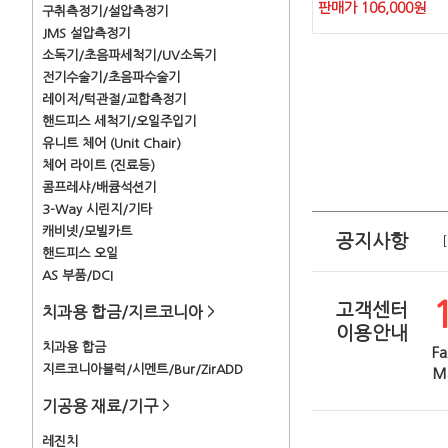
판매가
106,000
원
구취측정기/설압측정기
JMS 설압측정기
소독기/초음파세척기/UV소독기
전기수술기/초음파수술기
레이저/턱관절/교합측정기
핸드피스 세척기/오일주입기
유니트 체어 (Unit Chair)
체어 라이트 (진료등)
콤프레샤/배큠석션기
3-Way 시린지/기타
캐비넷/모빌카트
공지사항
핸드피스 오일
AS 부품/DCI
고객센터
치과용 합금/지르코니아
>
이용안내
치과용 합금
Fa
지르코니아블럭/시멘트/Bur/ZirADD
Ma
기공용 재료/기구
>
레진치