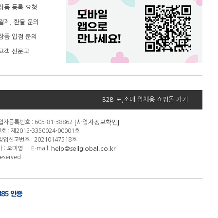
상품 등록 요청
결제, 환불 문의
상품 입점 문의
고객 신문고
B2B 도,소매 업체용 쇼핑몰 가기
[사업자정보확인]
자등록번호 : 605-81-38862
: 제2015-3350024-00001호
신고번호 : 20210147518호
help@seilglobal.co.kr
 : 오미영
ㅣ
E-mail:
eserved