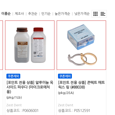
이름순
제조사
추천순
인기순
높은가격순
낮은가격순
[포인트 전용 상품] 알루미늄 옥
[포인트 전용 상품] 콘텍트 매트
사이드 파우다 (마이크로에처
릭스 링 (#88038)
용)
(pkg/2EA)
(pkg/1Lb)
Zest Dent
Zest Dent
상품코드 : P0606001
상품코드 : P0512591