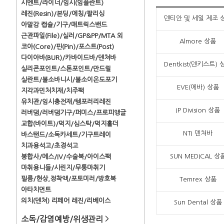
시멘트/라이너/임시(임플란트)
레진(Resin)/본딩/에칭/팔리싱
덴티안 및 세일 제조 
아말감 캡슐/기구/매트릭스밴드
근관파일(File)/실러/GP&PP/MTA 외
Almore 상품
코아(Core)/핀(Pin)/포스트(Post)
다이아바(BUR)/카바이드바/덴쳐바
Dentkist(덴키스트) 
실리콘포인트/스톤포인트/만드릴
실란트/불소바니시/불소이온도포기
EVE(에바) 상품
지각과민처치재/치주팩
유치관/임시충전재/템포러리레진
IP Division 상품
러버댐/러버댐기구/퍼미스/프로피앵글
교합(바이트)/먹지/심스탁/먹지홀더
NTI 덴쳐바
바스탠드/소독카세트/기구트레이
치과용석고/초경석고
SUN MEDICAL 상
봉합사/메스/IV/수술복/아이스팩
마취용니들/시린지/무통마취기
필름/현상,정착액/포토미러/방호복
Temrex 상품
아타치먼트
의치(덴쳐) 리페어 레진/리베이스
Sun Dental 상품
소독/감염예방/위생관리
>