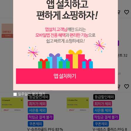
S1508003
S1508006
2,274,800원
770,000원
2,274,800
원
770,000
원
포세라인 골드 알로이 DR
에스테티코 임플란트 32
P82 (PFG 82%)
PFG 32%
두리컴퍼니
Cendres+Metaux
S2107507
S2510942
2,131,000원
1,236,700원
2,131,000
원
1,236,700
원
일주일간 열지 않기
V-슈프라골드 PFG 83%
V-네소스 플러스 PFG 8