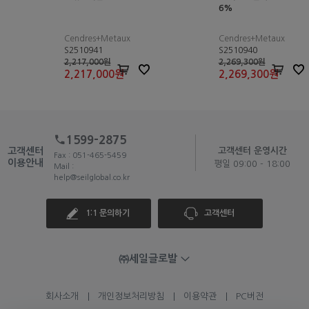
6%
Cendres+Metaux
Cendres+Metaux
S2510941
S2510940
2,217,000원
2,269,300원
2,217,000
원
2,269,300
원
1599-2875
고객센터
고객센터 운영시간
Fax : 051-465-5459
이용안내
평일 09:00 - 18:00
Mail :
help@seilglobal.co.kr
1:1 문의하기
고객센터
㈜세일글로발
회사소개
개인정보처리방침
이용약관
PC버전