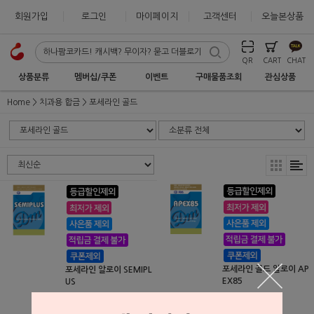
회원가입
로그인
마이페이지
고객센터
오늘본상품
QR
CART
CHAT
상품분류
멤버십/쿠폰
이벤트
구매물품조회
관심상품
Home
치과용 합금
포세라인 골드
포세라인 골드 알로이 AP
포세라인 알로이 SEMIPL
EX85
US
우리동명
우리동명