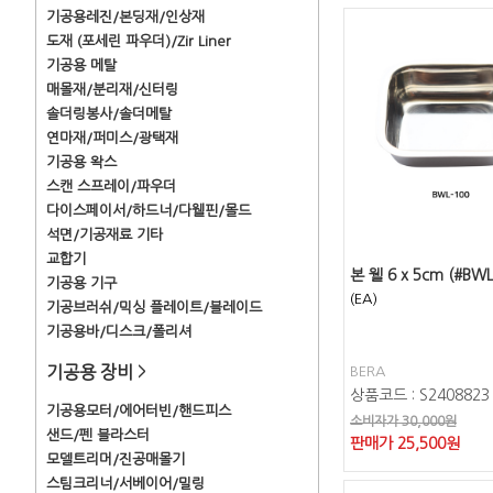
기공용레진/본딩재/인상재
도재 (포세린 파우더)/Zir Liner
기공용 메탈
매몰재/분리재/신터링
솔더링봉사/솔더메탈
연마재/퍼미스/광택재
기공용 왁스
스캔 스프레이/파우더
다이스페이서/하드너/다웰핀/몰드
석면/기공재료 기타
교합기
본 웰 6 x 5cm (#BWL
기공용 기구
(EA)
기공브러쉬/믹싱 플레이트/블레이드
기공용바/디스크/폴리셔
기공용 장비
>
BERA
상품코드 : S2408823
기공용모터/에어터빈/핸드피스
소비자가 30,000원
샌드/펜 블라스터
판매가
25,500
원
모델트리머/진공매몰기
스팀크리너/서베이어/밀링