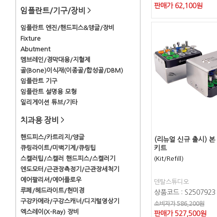
판매가
62,100
원
임플란트/기구/장비
>
임플란트 엔진/핸드피스&앵글/장비
Fixture
Abutment
멤브레인/경막대용/지혈제
골(Bone)이식재(이종골/합성골/DBM)
임플란트 기구
임플란트 설명용 모형
일리게이션 튜브/기타
치과용 장비
>
핸드피스/카트리지/앵글
(리뉴얼 신규 출시) 본
큐링라이트/미백기계/큐링팁
키트
스켈러팁/스켈러 핸드피스/스켈러기
(Kit/Refill)
엔도모터/근관장측정기/근관장세척기
에어팔리셔/에어플로우
덴탈스튜디오
루페/헤드라이트/현미경
상품코드 : S2507923
구강카메라/구강스캐너/디지털영상기
소비자가 586,200원
엑스레이(X-Ray) 장비
판매가
527,500
원