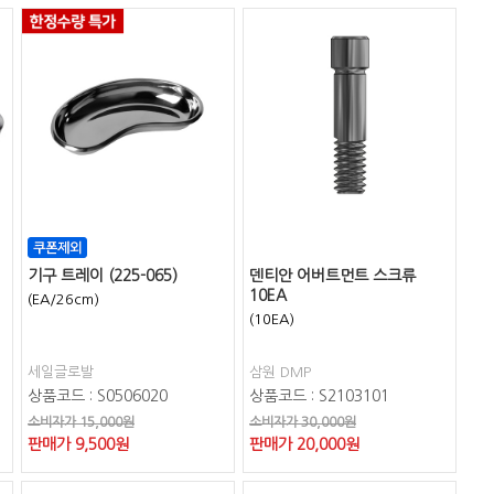
기구 트레이 (225-065)
덴티안 어버트먼트 스크류
10EA
(EA/26cm)
(10EA)
세일글로발
삼원 DMP
상품코드 : S0506020
상품코드 : S2103101
소비자가 15,000원
소비자가 30,000원
판매가
9,500
원
판매가
20,000
원