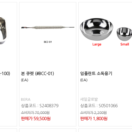
-100)
본 큐렛 (#BCC-01)
임플란트 소독용기
(EA)
(EA)
BERA
세일글로발
상품코드 : S2408379
상품코드 : S0501066
소비자가 70,000원
소비자가 2,200원
판매가
59,500
원
판매가
1,800
원