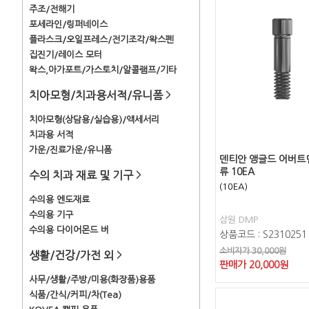
주조/전해기
포세라인/링퍼네이스
플라스크/오일프레스/전기조각/왁스펜
집진기/레이스 모터
왁스,아가포트/가스토치/알콜램프/기타
치아모형/치과용서적/유니폼
>
치아모형(상담용/실습용)/액세서리
치과용 서적
가운/진료가운/유니폼
덴티안 앵글드 어버트
류 10EA
수의 치과 재료 및 기구
>
(10EA)
수의용 엔도재료
수의용 기구
삼원 DMP
수의용 다이어몬드 버
상품코드 : S2310251
소비자가 30,000원
생활/건강/가전 외
>
판매가
20,000
원
사무/생활/주방/미용(화장품)용품
식품/간식/커피/차(Tea)