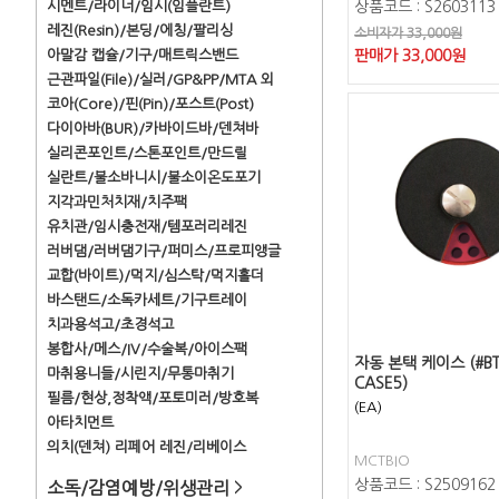
시멘트/라이너/임시(임플란트)
상품코드 : S2603113
레진(Resin)/본딩/에칭/팔리싱
소비자가 33,000원
아말감 캡슐/기구/매트릭스밴드
판매가
33,000
원
근관파일(File)/실러/GP&PP/MTA 외
코아(Core)/핀(Pin)/포스트(Post)
다이아바(BUR)/카바이드바/덴쳐바
실리콘포인트/스톤포인트/만드릴
실란트/불소바니시/불소이온도포기
지각과민처치재/치주팩
유치관/임시충전재/템포러리레진
러버댐/러버댐기구/퍼미스/프로피앵글
교합(바이트)/먹지/심스탁/먹지홀더
바스탠드/소독카세트/기구트레이
치과용석고/초경석고
봉합사/메스/IV/수술복/아이스팩
자동 본택 케이스 (#BT
마취용니들/시린지/무통마취기
CASE5)
필름/현상,정착액/포토미러/방호복
(EA)
아타치먼트
의치(덴쳐) 리페어 레진/리베이스
MCTBIO
상품코드 : S2509162
소독/감염예방/위생관리
>