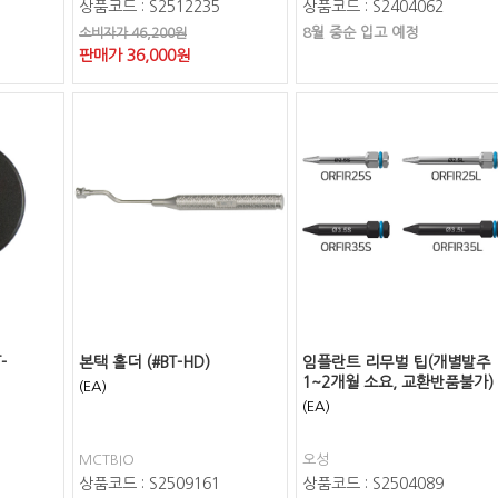
상품코드 : S2512235
상품코드 : S2404062
8월 중순 입고 예정
소비자가 46,200원
판매가
36,000
원
-
본택 홀더 (#BT-HD)
임플란트 리무벌 팁(개별발주
1~2개월 소요, 교환반품불가)
(EA)
(EA)
MCTBIO
오성
상품코드 : S2509161
상품코드 : S2504089