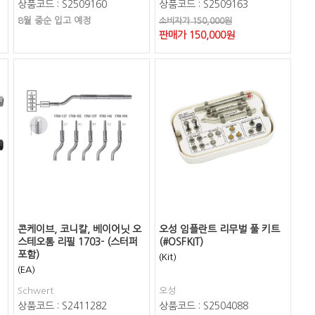
상품코드 : S2509160
상품코드 : S2509163
8월 중순 입고 예정
소비자가 150,000원
판매가
150,000
원
콘케이브, 코니칼, 베이어닛 오
오성 임플란트 리무벌 풀 키트
스테오톰 리필 1703- (스터퍼
(#OSFKIT)
포함)
(Kit)
(EA)
Schwert
오성
상품코드 : S2411282
상품코드 : S2504088