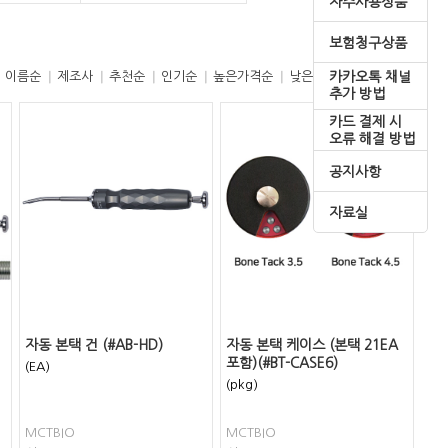
자주사용상품
보험청구상품
카카오톡 채널
이름순
제조사
추천순
인기순
높은가격순
낮은가격순
추가 방법
카드 결제 시
오류 해결 방법
공지사항
자료실
자동 본택 건 (#AB-HD)
자동 본택 케이스 (본택 21EA
포함)(#BT-CASE6)
(EA)
(pkg)
MCTBIO
MCTBIO