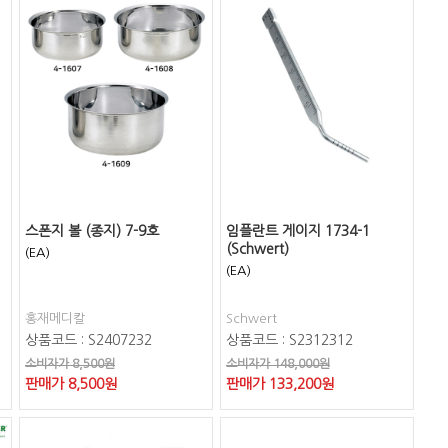
스폰지 볼 (종지) 7-9호
임플란트 게이지 1734-1
(Schwert)
(EA)
(EA)
홍재메디칼
Schwert
상품코드 : S2407232
상품코드 : S2312312
소비자가 8,500원
소비자가 148,000원
판매가
8,500
원
판매가
133,200
원