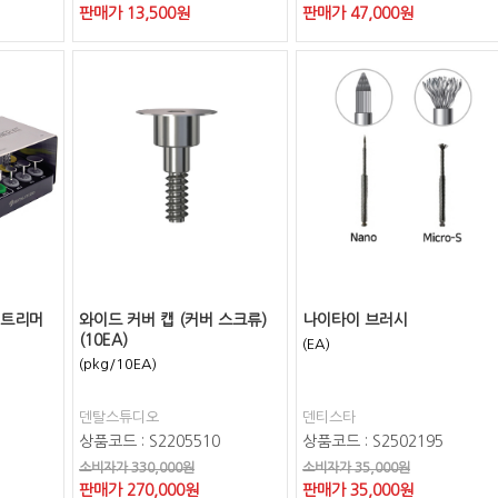
판매가
13,500
원
판매가
47,000
원
 트리머
와이드 커버 캡 (커버 스크류)
나이타이 브러시
(10EA)
(EA)
(pkg/10EA)
덴탈스튜디오
덴티스타
상품코드 : S2205510
상품코드 : S2502195
소비자가 330,000원
소비자가 35,000원
판매가
270,000
원
판매가
35,000
원