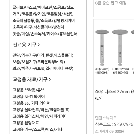
8월 중순 입고 예정
글러브/마스크/에이프런/소공포/실드
거즈/코튼롤/탈지면/코튼펠렛/석션팁
소독비닐봉투,롤/소독포/감염방지커버
소독제/타구,석션클리너/방청제
칫솔/치실/손소독제/케이스/홍보물인쇄
진료용 기구
>
진단/기본기구(미러,핀셋,익스플로러)
보존/보철기구(크라운리무버 외)
외과/치주기구(포셉,엘리베이터,큐렛)
교정용 재료/기구
>
교정용 브라켓/튜브
쏘우 디스크 22mm (#6
교정용 Ni-Ti 와이어
(EA)
교정용 SS, 기타 와이어
교정용 몰라밴드/버튼/크림퍼블 훅
교정용 엘라스틱/체인/세퍼레이터
덴탈스튜디오
교정용 본딩재료
상품코드 : S2507926
교정용 기구/스크류/박스/기타
소비자가 69,000원