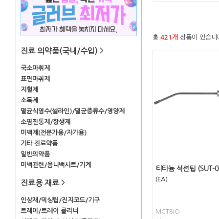
총
421개
상품이 있습니
진료 의약품(국내/수입)
>
국소마취제
표면마취제
지혈제
소독제
멸균식염수(셀라인)/멸균증류수/영양제
소염진통제/항생제
미백제(전문가용/자가용)
기타 진료약품
일반의약품
미백관련/옴니백시트/기계
티타늄 석션팁 (SUT-0
(EA)
진료용 재료
>
인상재/믹싱팁/진지코드/기구
트레이/트레이 클리너
MCTBIO