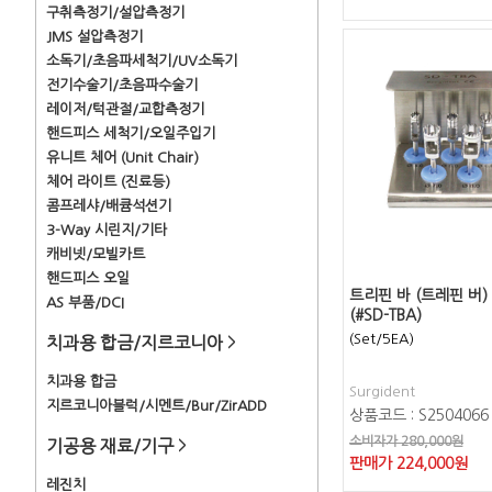
구취측정기/설압측정기
JMS 설압측정기
소독기/초음파세척기/UV소독기
전기수술기/초음파수술기
레이저/턱관절/교합측정기
핸드피스 세척기/오일주입기
유니트 체어 (Unit Chair)
체어 라이트 (진료등)
콤프레샤/배큠석션기
3-Way 시린지/기타
캐비넷/모빌카트
핸드피스 오일
트리핀 바 (트레핀 버)
AS 부품/DCI
(#SD-TBA)
(Set/5EA)
치과용 합금/지르코니아
>
치과용 합금
Surgident
지르코니아블럭/시멘트/Bur/ZirADD
상품코드 : S2504066
소비자가 280,000원
기공용 재료/기구
>
판매가
224,000
원
레진치