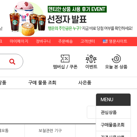
크
마이페이지
장바구니
주문배송
고객센터
영문사이트
멤버십 / 쿠폰
이벤트
오늘 본 상품
상품
구매 물품 조회
사은품
MENU
관심상품
구매물품조회
테오톰
보철관련 기구