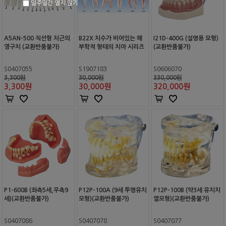
일주일간 열지 않기
A5AN-500 직선형 치근의
B22X 치수가 비어있는 해
I21D-400G (설명용 모형)
영구치 (교환반품불가)
부학적 형태의 치아 시리즈
(교환반품불가)
S0407055
S1907183
S0606070
3,300원
30,000원
330,000원
3,300
원
30,000
원
320,000
원
P1-600B (좌측5세,우측9
P12P-100A (9세 투명유치
P12P-100B (약3세 유치치
세)(교환반품불가)
모형)(교환반품불가)
열모형)(교환반품불가)
S0407086
S0407078
S0407077