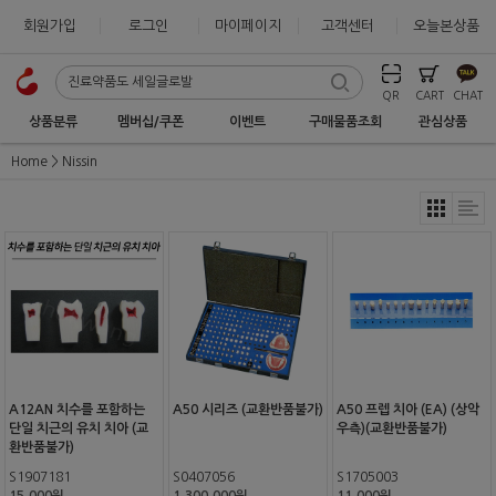
회원가입
로그인
마이페이지
고객센터
오늘본상품
QR
CART
CHAT
상품분류
멤버십/쿠폰
이벤트
구매물품조회
관심상품
Home
Nissin
A12AN 치수를 포함하는
A50 시리즈 (교환반품불가)
A50 프렙 치아 (EA) (상악
단일 치근의 유치 치아 (교
우측)(교환반품불가)
환반품불가)
S1907181
S0407056
S1705003
15,000원
1,300,000원
11,000원