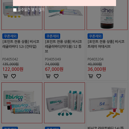
일주일간 열지 않기
[포인트 전용 상품] 비시코
[포인트 전용 상품] 비시코
[포인트 전용 상품] 비시코
레귤라바디 S2i (건타입)
레귤러바디(미디움) S2 튜
트레이 어데시브
브
P0405042
P0405049
P0403204
135,000원
74,000원
40,000원
122,000
원
67,000
원
36,000
원
비시코 라이트바디 S4 (튜