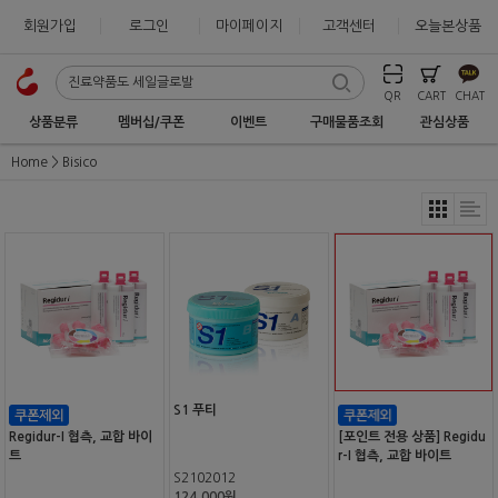
회원가입
로그인
마이페이지
고객센터
오늘본상품
QR
CART
CHAT
상품분류
멤버십/쿠폰
이벤트
구매물품조회
관심상품
Home
Bisico
S1 푸티
Regidur-I 협측, 교합 바이
[포인트 전용 상품] Regidu
트
r-I 협측, 교합 바이트
S2102012
124,000원