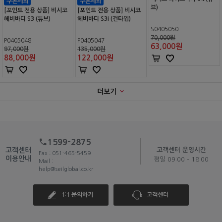
브)
[포인트 전용 상품] 비시코
[포인트 전용 상품] 비시코
헤비바디 S3 (튜브)
헤비바디 S3i (건타입)
S0405050
70,000원
P0405048
P0405047
63,000
원
97,000원
135,000원
88,000
원
122,000
원
더보기
1599-2875
고객센터
고객센터 운영시간
Fax : 051-465-5459
이용안내
평일 09:00 - 18:00
Mail :
help@seilglobal.co.kr
1:1 문의하기
고객센터