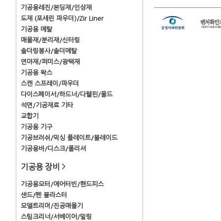
기공용레진/본딩재/인상재
도재 (포세린 파우더)/Zir Liner
기공용 메탈
매몰재/분리재/신터링
솔더링봉사/솔더메탈
연마재/퍼미스/광택재
기공용 왁스
스캔 스프레이/파우더
다이스페이서/하드너/다웰핀/몰드
석면/기공재료 기타
교합기
기공용 기구
기공브러쉬/믹싱 플레이트/블레이드
기공용바/디스크/폴리셔
기공용 장비
>
기공용모터/에어터빈/핸드피스
샌드/펜 블라스터
모델트리머/진공매몰기
스팀크리너/서베이어/밀링