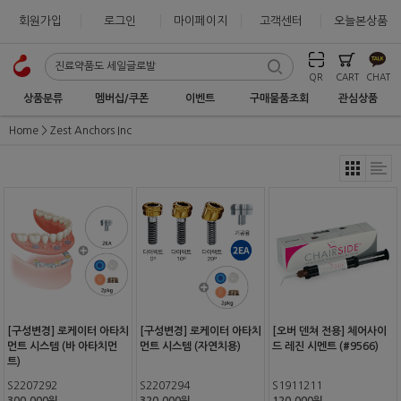
회원가입
로그인
마이페이지
고객센터
오늘본상품
QR
CART
CHAT
상품분류
멤버십/쿠폰
이벤트
구매물품조회
관심상품
Home
Zest Anchors Inc
[구성변경] 로케이터 아타치
[구성변경] 로케이터 아타치
[오버 덴쳐 전용] 체어사이
먼트 시스템 (바 아타치먼
먼트 시스템 (자연치용)
드 레진 시멘트 (#9566)
트)
S2207292
S2207294
S1911211
300,000원
320,000원
120,000원