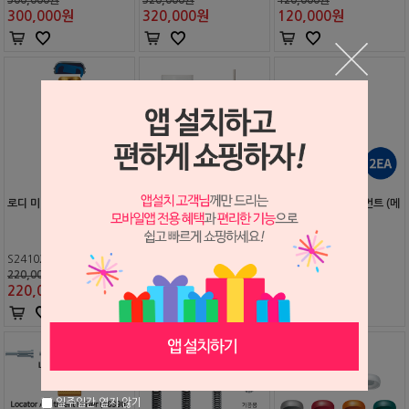
300,000
원
320,000
원
120,000
원
로디 미니 임플란트
로케이터 바 아타치먼트용
로케이터 바 어버트먼트 (메
드라이버 & 툴
탈 캐스팅용)
S2410220
S2207293
S2207284
220,000원
20,000원
240,000원
220,000
원
19,000
원
240,000
원
일주일간 열지 않기