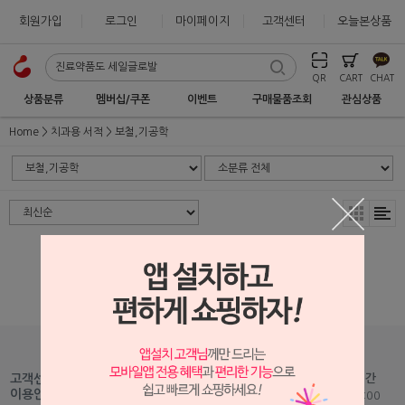
회원가입
로그인
마이페이지
고객센터
오늘본상품
QR
CART
CHAT
상품분류
멤버십/쿠폰
이벤트
구매물품조회
관심상품
Home
치과용 서적
보철,기공학
상품 준비중 입니다.
1599-2875
고객센터
고객센터 운영시간
Fax : 051-465-5459
이용안내
평일 09:00 - 18:00
Mail :