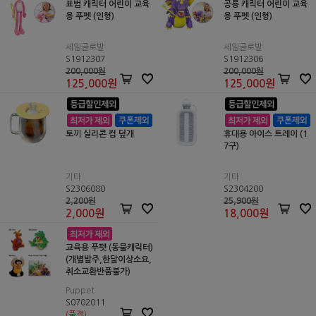
표범 캐릭터 어린이 교육
공룡 캐릭터 어린이 교육
용 푸펫 (인형)
용 푸펫 (인형)
세일글로발
세일글로발
S1912307
S1912306
200,000원
200,000원
125,000
원
125,000
원
토끼 실리콘 컵 덮개
휴대용 아이스 트레이 (1
7구)
기타
기타
S2306080
S2304200
2,200원
25,900원
2,000
원
18,000
원
교육용 푸펫 (동물캐릭터)
(개별발주,한달이상소요,
취소교환반품불가)
Puppet
S0702011
(품절)