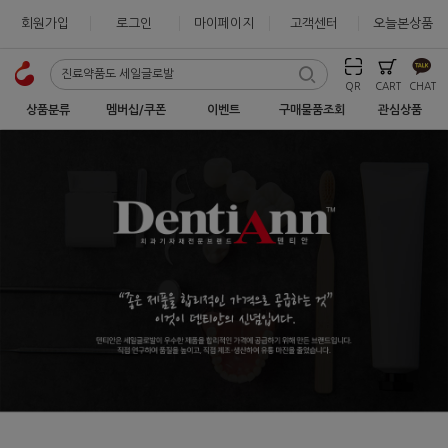
회원가입
로그인
마이페이지
고객센터
오늘본상품
QR
CART
CHAT
상품분류
멤버십/쿠폰
이벤트
구매물품조회
관심상품