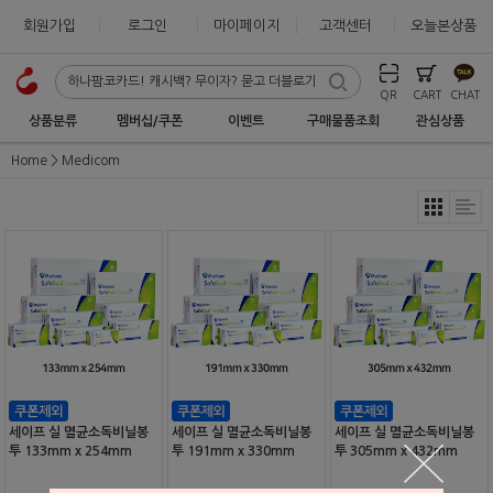
회원가입
로그인
마이페이지
고객센터
오늘본상품
QR
CART
CHAT
상품분류
멤버십/쿠폰
이벤트
구매물품조회
관심상품
Home
Medicom
세이프 실 멸균소독비닐봉
세이프 실 멸균소독비닐봉
세이프 실 멸균소독비닐봉
투 133mm x 254mm
투 191mm x 330mm
투 305mm x 432mm