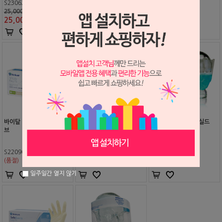
S2306200
S2302070
S2312225
25,000원
45,000원
85,000원
25,000
원
45,000
원
85,000
원
바이탈 이지핏 라텍스 글러
세이프 마스크 (끈형)
세이프 마스크 아이 실드
브
(고리형)
S2209061
S1511006
S1511007
(품절)
(품절)
(품절)
일주일간 열지 않기