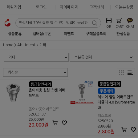
회원가입
로그인
마이페이지
고객센터
오늘본상품
QR
CART
CHAT
상품분류
멤버십/쿠폰
이벤트
구매물품조회
관심상품
Home
Abutment
기타
올어바웃 힐링 스캔 어버
트먼트
제노어 힐링 어버트먼트
레귤러 4.0 (Surbmerge
d)
올어바웃어버트먼트
S2603137
티스트롱
25,000원
S2505201
20,000
원
2,800원
2,800
원