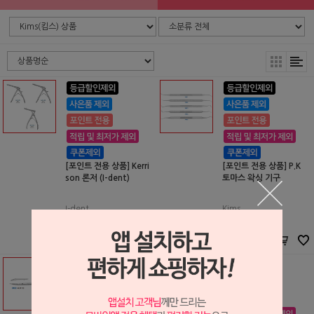
[포인트 전용 상품] Kerri
[포인트 전용 상품] P.K
son 론저 (I-dent)
토마스 왁싱 기구
I-dent
Kims
P2204353
P1508043
190,000원
39,000원
153,000
원
26,000
원