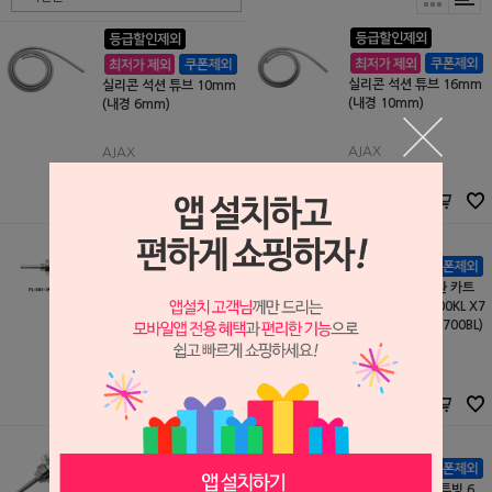
실리콘 석션 튜브 16mm
실리콘 석션 튜브 10mm
(내경 10mm)
(내경 6mm)
AJAX
AJAX
S2109042
S2109041
45,000원
20,000원
45,000
원
20,000
원
Kavo사 호환 카트리지 (E
NSK Ti-Max 호환 카트
XPERTtorque E680)
리지 (X700L X700KL X7
00WL X700SL X700BL)
PENGLIM
세일글로발
S2208192
S2108281
230,000원
170,000원
175,000
원
166,000
원
NSK Ti-Max 호환 카트
고급형 핸드피스 튜빙 6