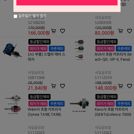
리지 (X600L X600KL X6
홀 (교체용 부품 포함)
00WL X600SL X600BL
)
일주일간 열지 않기
세일글로발
세일글로발
S2108280
S2003305
170,000원
120,000원
166,000
원
80,000
원
[AS 부품] 스켈러 에어 스
NSK사 호환 카트리지 (M
위치
ach-QD, VIP-II, Pana)
세일글로발
세일글로발
S0811006
S1112019
28,000원
198,000원
21,840
원
148,000
원
W&H사 호환 카트리지
Kavo사 호환 카트리지
(Synea TA98,TA96)
(GENTLEsilence 7000)
세일글로발
세일글로발
S1112023
S1112022