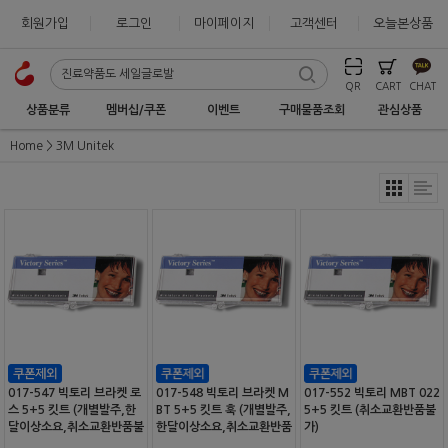
회원가입
로그인
마이페이지
고객센터
오늘본상품
QR
CART
CHAT
상품분류
멤버십/쿠폰
이벤트
구매물품조회
관심상품
Home
3M Unitek
017-547 빅토리 브라켓 로
017-548 빅토리 브라켓 M
017-552 빅토리 MBT 022
스 5+5 킷트 (개별발주,한
BT 5+5 킷트 훅 (개별발주,
5+5 킷트 (취소교환반품불
달이상소요,취소교환반품불
한달이상소요,취소교환반품
가)
가)
불가