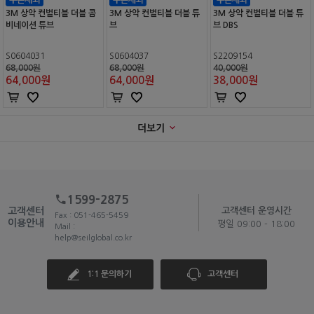
3M 상악 컨벌티블 더블 콤
3M 상악 컨벌티블 더블 튜
3M 상악 컨벌티블 더블 튜
비네이션 튜브
브
브 DBS
S0604031
S0604037
S2209154
68,000원
68,000원
40,000원
64,000
원
64,000
원
38,000
원
더보기
1599-2875
고객센터
고객센터 운영시간
Fax : 051-465-5459
이용안내
평일 09:00 - 18:00
Mail :
help@seilglobal.co.kr
1:1 문의하기
고객센터