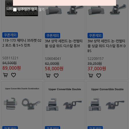
일주일간 열지 않기
119-173 제미니 브라켓 02
3M 상악 세컨드 논-컨벌티
3M 상악 세컨드 논-컨벌티
2 로스 훅 5+5 킷트
블 싱글 위드 디스탈 튜브
블 싱글 위드 디스탈 튜브 D
BS
S0311221
S0604041
S2209157
94,500원
62,000원
39,250원
89,000
원
58,000
원
37,000
원