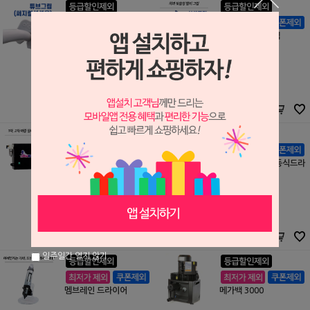
[올리다] 튜브그립
[올리다] 석션그립
㈜피카소큐브
㈜피카소큐브
S2305194
S2305191
50,000원
1,000,000원
50,000
원
550,000
원
블랙히포 (압축 공기 수분
아트라스콥코 냉동식드라
제거 장치)
이어 세트
GDK건덴탈코리아(주)
아트라스콥코
S2011295
S2011294
550,000원
2,050,000원
500,000
원
2,050,000
원
일주일간 열지 않기
멤브레인 드라이어
메가백 3000