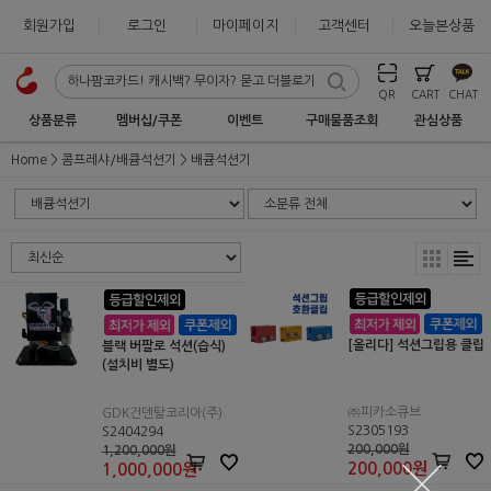
회원가입
로그인
마이페이지
고객센터
오늘본상품
QR
CART
CHAT
상품분류
멤버십/쿠폰
이벤트
구매물품조회
관심상품
Home
콤프레샤/배큠석션기
배큠석션기
[올리다] 석션그립용 클립
블랙 버팔로 석션(습식)
(설치비 별도)
㈜피카소큐브
GDK건덴탈코리아(주)
S2305193
S2404294
200,000원
1,200,000원
200,000
원
1,000,000
원