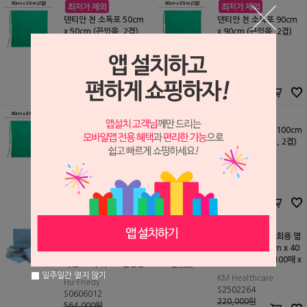
덴티안 천 소독포 50cm
덴티안 천 소독포 90cm
x 50cm (끈있음, 2겹)
x 90cm (끈있음, 2겹)
세일글로발
세일글로발
S2409195
S2409198
7,000원
18,000원
3,600
원
8,800
원
덴티안 천 소독포 60cm
덴티안 천 소독포 100cm
x 60cm (끈있음, 2겹)
x 100cm (끈있음, 2겹)
세일글로발
세일글로발
S2409196
S2409194
12,000원
20,000원
4,800
원
11,000
원
케이엠 SMMS 일회용 멸
IMS 오토클래이브 랩 (H
균포/소독포 40cm x 40
u-Friedy)(개별발주 2~3
cm (DDW-44) (100매 x
개월 소요/취소교환반품
10pkg)
불가)
일주일간 열지 않기
KM Healthcare
Hu-Friedy
S2502264
S0606012
220,000원
564,000원