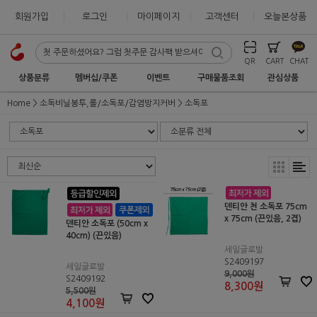
회원가입
로그인
마이페이지
고객센터
오늘본상품
QR
CART
CHAT
상품분류
멤버십/쿠폰
이벤트
구매물품조회
관심상품
Home
소독비닐봉투,롤/소독포/감염방지커버
소독포
덴티안 천 소독포 75cm
x 75cm (끈있음, 2겹)
덴티안 소독포 (50cm x
40cm) (끈있음)
세일글로발
S2409197
세일글로발
9,000원
S2409192
8,300
원
5,500원
4,100
원