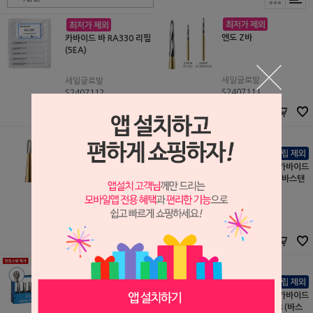
엔도 Z바
카바이드 바 RA330 리필
(5EA)
세일글로발
세일글로발
S2407111
S2407112
29,000원
13,250원
27,500
원
10,000
원
메탈 커팅 바 FG 19mm
(FG 1931)
[한정수량 특가] 카바이드
바 FG 329-331 (바스탠
드 포함)
세일글로발
S2407110
세일글로발
18,000원
S1312055
17,000
원
26,500원
14,000
원
[한정수량 특가] 카바이드
[한정수량 특가] 카바이드
바 FG 1/4-6 (바스탠드
바 FG 33 1/2-38 (바스