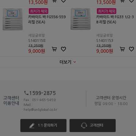
13,500
원
13,500
원
카바이드 바 FG556-559
카바이드 바 FG33 1/2-3
리필 (5EA)
8 리필 (5EA)
세일글로발
세일글로발
S1401158
S1401153
13,250원
13,250원
9,000
원
9,000
원
더보기
1599-2875
고객센터
고객센터 운영시간
Fax : 051-465-5459
이용안내
평일 09:00 - 18:00
Mail :
help@seilglobal.co.kr
1:1 문의하기
고객센터