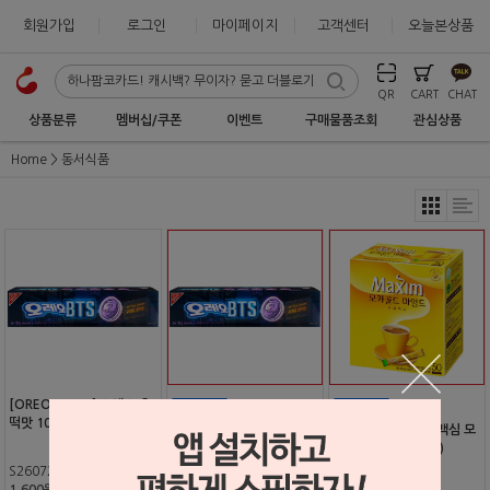
회원가입
로그인
마이페이지
고객센터
오늘본상품
QR
CART
CHAT
상품분류
멤버십/쿠폰
이벤트
구매물품조회
관심상품
Home
동서식품
[OREO & BTS] 오레오 호
떡맛 100g (50g x 2봉지)
[포인트 전용 상품] [OREO
[포인트 전용 상품] 맥심 모
& BTS] 오레오 호떡맛 100
카골드 마일드(50입)
g (50g x 2봉지)
S2607207
1,600원