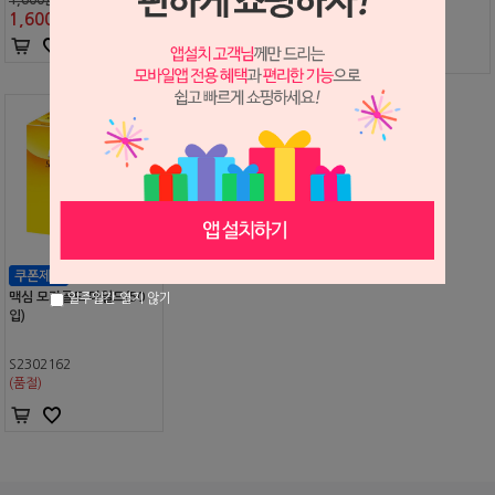
P2607207
S2407379
1,600
원
1,600원
(품절)
1,600
원
맥심 모카골드 마일드(50
일주일간 열지 않기
입)
S2302162
(품절)