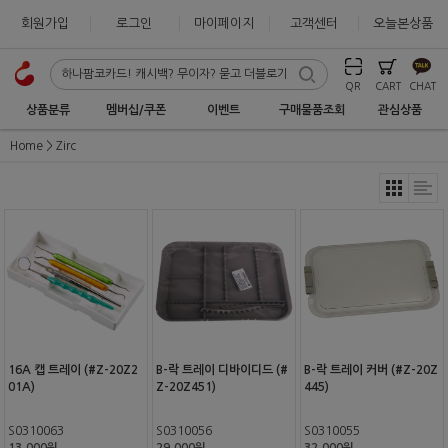
회원가입
로그인
마이페이지
고객센터
오늘본상품
QR
CART
CHAT
상품분류
멤버십/쿠폰
이벤트
구매물품조회
관심상품
Home
Zirc
16A 캡 트레이 (#Z-20Z2
B-락 트레이 디바이디드 (#
B-락 트레이 커버 (#Z-20Z
01A)
Z-20Z451)
445)
S0310063
S0310056
S0310055
13,000원
29,000원
32,000원