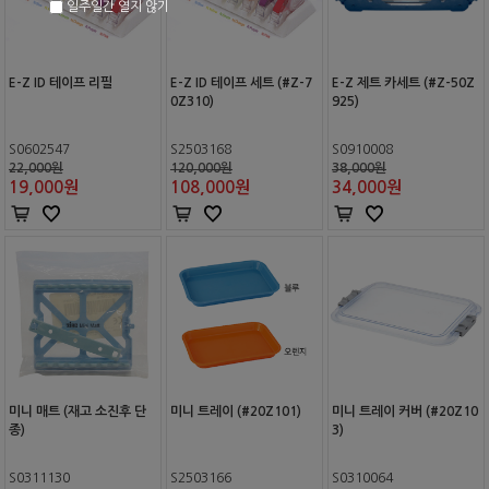
일주일간 열지 않기
E-Z ID 테이프 리필
E-Z ID 테이프 세트 (#Z-7
E-Z 제트 카세트 (#Z-50Z
0Z310)
925)
S0602547
S2503168
S0910008
22,000원
120,000원
38,000원
19,000
원
108,000
원
34,000
원
미니 매트 (재고 소진후 단
미니 트레이 (#20Z101)
미니 트레이 커버 (#20Z10
종)
3)
S0311130
S2503166
S0310064