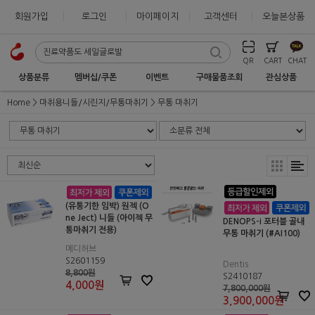
회원가입
로그인
마이페이지
고객센터
오늘본상품
QR
CART
CHAT
상품분류
멤버십/쿠폰
이벤트
구매물품조회
관심상품
Home
마취용니들/시린지/무통마취기
무통 마취기
(유통기한 임박) 원젝 (O
ne Ject) 니들 (아이젝 무
DENOPS-i 포터블 골내
통마취기 전용)
무통 마취기 (#AI100)
메디허브
S2601159
Dentis
8,800원
S2410187
4,000
원
7,800,000원
3,900,000
원