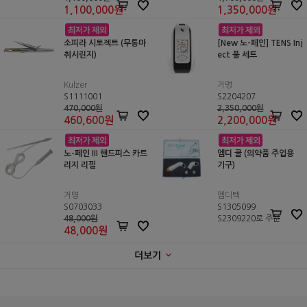
1,100,000
원
1,350,000
원
소피라 시토젝트 (무통마
[New 노-페인] TENS Inj
취시린지)
ect 풀 세트
Kulzer
거명
S1111001
S2204207
470,000원
2,350,000원
460,600
원
2,200,000
원
노-페인 III 핸드피스 카트
엠디 쿨 (의약품 주입용
리지 리필
기구)
거명
엠디텍
S0703033
S1305099
48,000원
S2309220로 주문
48,000
원
더보기