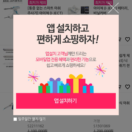
[통증 없는 스마트 마취
아이젝 (I-JECT) 배터리,
주사기] 아이젝 (I-JECT)
비닐커버
메디허브
메디허브
S1905171
S1912163
1,650,000원
55,000원
1,650,000
원
55,000
원
아이젝 무통마취기 전용
[270도 회전으로 쉽게 체
앰플 캡 (원젝 니들용, 일
결] 원젝 (One Ject) 니
반 니들용)
들 (아이젝 무통마취기 전
용)
메디허브
메디허브
S2212085
S1905224
33,000원
9,680원
27,000
원
9,680
원
[체어 빌트 인] 아이젝 BT
스마트 젝트 (전자식 마취
S 무통마취기 (체어 설치
기)
상품)
일주일간 열지 않기
메디허브
거명
S2211162
S1301069
1,100,000원
1,700,000원