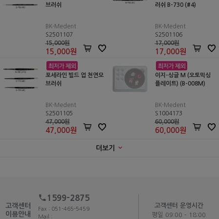
브러쉬
러쉬 B-730 (#4)
BK-Medent
BK-Medent
S2501107
S2501106
15,000원
17,000원
15,000
원
17,000
원
포세라인 빌드 업 천연모
이지-싱글 M (오토믹싱
브러쉬
플레이트) (B-008M)
BK-Medent
BK-Medent
S2501105
S1004173
47,000원
60,000원
47,000
원
60,000
원
더보기
1599-2875
고객센터
고객센터 운영시간
Fax : 051-465-5459
이용안내
평일 09:00 - 18:00
Mail :