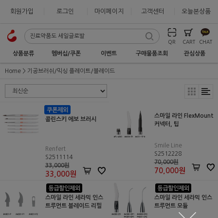
회원가입
로그인
마이페이지
고객센터
오늘본상품
QR
CART
CHAT
상품분류
멤버십/쿠폰
이벤트
구매물품조회
관심상품
Home
기공브러쉬/믹싱 플레이트/블레이드
스마일 라인 FlexMount
콜린스키 에보 브러시
커넥터, 팁
Smile Line
Renfert
S2512228
S2511114
70,000원
33,000원
70,000
원
33,000
원
스마일 라인 세라믹 인스
스마일 라인 세라믹 인스
트루먼트 블레이드 리필
트루먼트 모듈