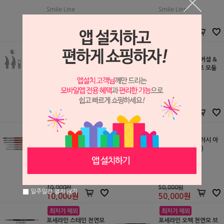
Smile Line
Smile Line
S2511202
S2511129
64,000원
52,000원
64,000
원
52,000
원
스마일 라인 세라믹 인스
스마일 라인 유니버셜 &
트루먼트 블레이드 종합
왁스 인스트루먼트 모듈
(#4001-ZN)
Smile Line
Smile Line
S2511203
S2511201
73,000원
74,000원
73,000
원
74,000
원
쇼후 포세라인 브러시 아
쇼후 포세라인 브러시 아
트 리필
트 세트 (#K0076)
SHOFU
SHOFU
S2509116
S2509115
10,000원
50,000원
일주일간 열지 않기
10,000
원
50,000
원
포세라인 스테인 천연모
포세라인 오펙 천연모 브