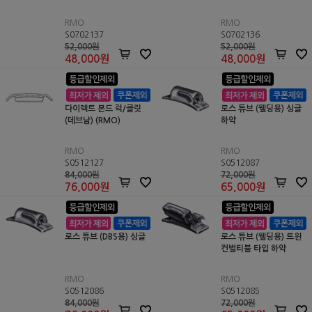
RMO
RMO
S0702137
S0702136
52,000원
52,000원
48,000
원
48,000
원
다이렉트 본드 럭/클릿
로스 튜브 (웰딩용) 싱글
(데브남) (RMO)
하악
RMO
RMO
S0512127
S0512087
84,000원
72,000원
76,000
원
65,000
원
로스 튜브 (DBS용) 싱글
로스 튜브 (웰딩용) 트윈
컨벌티블 타입 하악
RMO
RMO
S0512086
S0512085
84,000원
72,000원