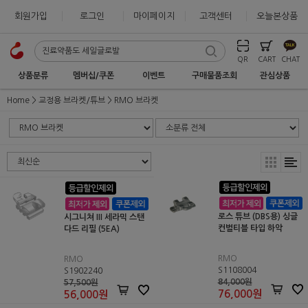
회원가입
로그인
마이페이지
고객센터
오늘본상품
QR
CART
CHAT
상품분류
멤버십/쿠폰
이벤트
구매물품조회
관심상품
Home
교정용 브라켓/튜브
RMO 브라켓
로스 튜브 (DBS용) 싱글
시그니쳐 III 세라믹 스탠
컨벌티블 타입 하악
다드 리필 (5EA)
RMO
RMO
S1108004
S1902240
84,000원
57,500원
76,000
원
56,000
원