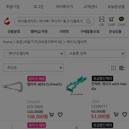
회원가입
로그인
마이페이지
고객센터
오늘본상품
QR
CART
CHAT
상품분류
멤버십/쿠폰
이벤트
구매물품조회
관심상품
Home
보존/보철기구(크라운리무버 외)
게이지/캘리퍼
컨택트 게이지 with Han
캘리퍼 4894 (Schwert)
dle
YDM
Schwert
S2509171
S2312603
53,000원
120,000원
53,000
원
108,000
원