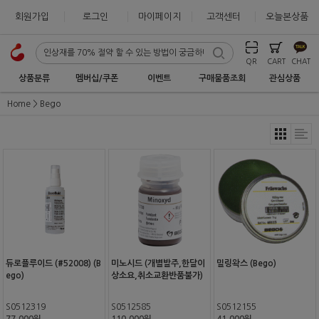
회원가입
로그인
마이페이지
고객센터
오늘본상품
QR
CART
CHAT
상품분류
멤버십/쿠폰
이벤트
구매물품조회
관심상품
Home
Bego
듀로플루이드 (#52008) (B
미노시드 (개별발주,한달이
밀링왁스 (Bego)
ego)
상소요,취소교환반품불가)
S0512319
S0512585
S0512155
77,000원
110,000원
41,000원